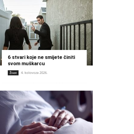
6 stvari koje ne smijete činiti
svom muškarcu
4. kolovoza 2026.
Život