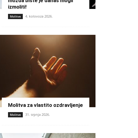
možda biste je danas mogli
izmoliti!
4. kolovoza 2026.
Molitve
Molitva za vlastito ozdravljenje
31. srpnja 2026.
Molitve