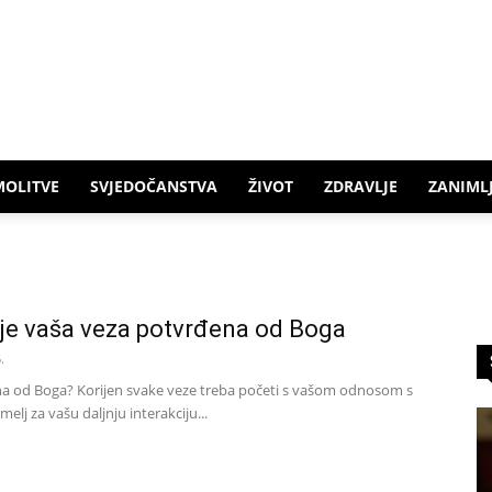
MOLITVE
SVJEDOČANSTVA
ŽIVOT
ZDRAVLJE
ZANIMLJ
 je vaša veza potvrđena od Boga
.
ena od Boga? Korijen svake veze treba početi s vašom odnosom s
elj za vašu daljnju interakciju...