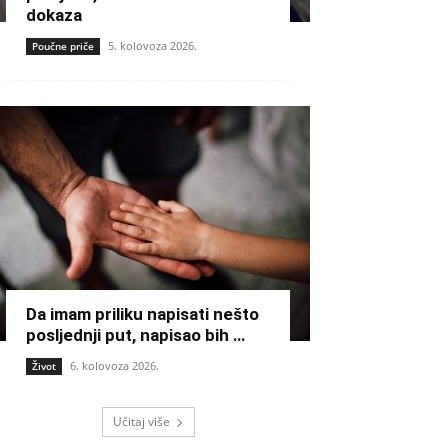
dokaza
5. kolovoza 2026.
Poučne priče
Da imam priliku napisati nešto
posljednji put, napisao bih …
6. kolovoza 2026.
Život
Učitaj više