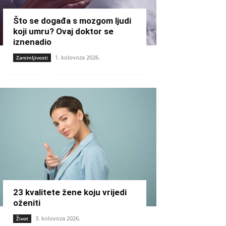
Što se događa s mozgom ljudi
koji umru? Ovaj doktor se
iznenadio
1. kolovoza 2026.
Zanimljivosti
23 kvalitete žene koju vrijedi
oženiti
3. kolovoza 2026.
Život