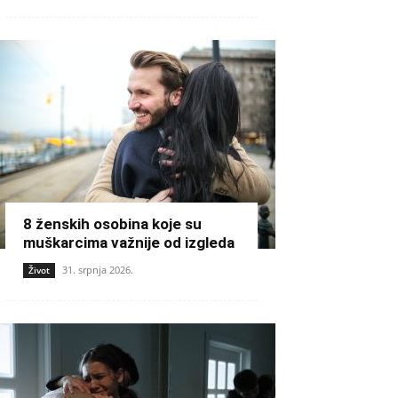
8 ženskih osobina koje su
muškarcima važnije od izgleda
31. srpnja 2026.
Život