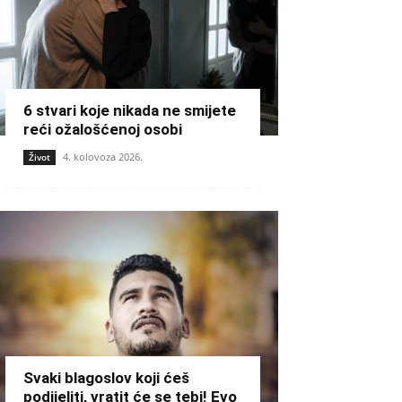
6 stvari koje nikada ne smijete
reći ožalošćenoj osobi
4. kolovoza 2026.
Život
Svaki blagoslov koji ćeš
podijeliti, vratit će se tebi! Evo