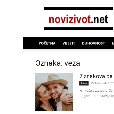
Novi
Život
POČETNA
VIJESTI
DUHOVNOST
Oznaka: veza
7 znakova da
25. listopada 2025
Život
Je li vaša veza potvrđ
Bogom. To postavlja tem