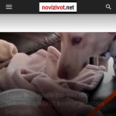
Video
Tajno je snimala što pas radi.
Nekoliko sekundi kasnije je ostala
bez riječi