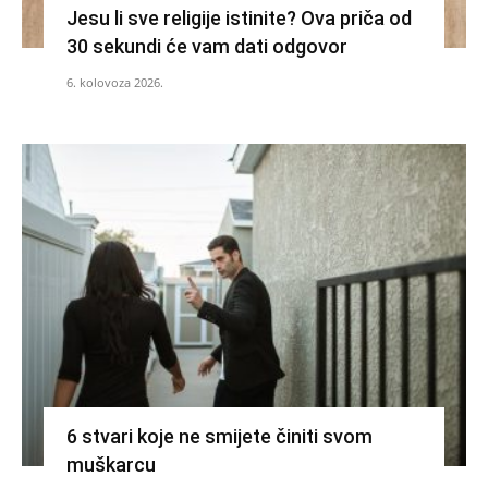
Jesu li sve religije istinite? Ova priča od
30 sekundi će vam dati odgovor
6. kolovoza 2026.
6 stvari koje ne smijete činiti svom
muškarcu