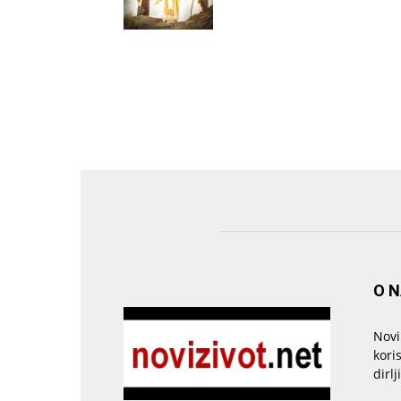
O 
Novi
kori
dirlj