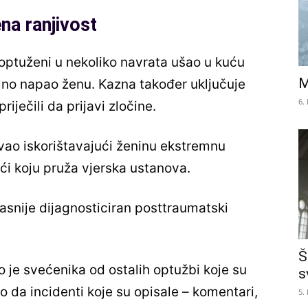
ena ranjivost
 optuženi u nekoliko navrata ušao u kuću
M
ualno napao ženu. Kazna također uključuje
6.
riječili da prijavi zločine.
vao iskorištavajući ženinu ekstremnu
oći koju pruža vjerska ustanova.
kasnije dijagnosticiran posttraumatski
Š
 je svećenika od ostalih optužbi koje su
s
io da incidenti koje su opisale – komentari,
5.