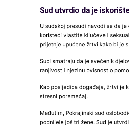
Sud utvrdio da je iskorišt
U sudskoj presudi navodi se da je
koristeći vlastite ključeve i seks
prijetnje upućene žrtvi kako bi je sp
Suci smatraju da je svećenik djelo
ranjivost i njezinu ovisnost o pom
Kao posljedica događaja, žrtvi je 
stresni poremećaj.
Međutim, Pokrajinski sud oslobodio
podnijele još tri žene. Sud je utvrd