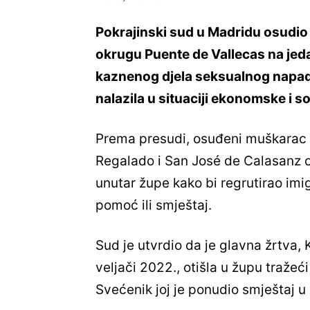
Pokrajinski sud u Madridu osudio
okrugu Puente de Vallecas na jed
kaznenog djela seksualnog napad
nalazila u situaciji ekonomske i so
Prema presudi, osuđeni muškarac s
Regalado i San José de Calasanz od
unutar župe kako bi regrutirao imig
pomoć ili smještaj.
Sud je utvrdio da je glavna žrtva, 
veljači 2022., otišla u župu traže
Svećenik joj je ponudio smještaj u 