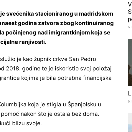
V
S
 je svećenika stacioniranog u madridskom
p
anaest godina zatvora zbog kontinuiranog
6.
a počinjenog nad imigrantkinjom koja se
cijalne ranjivosti.
lužio je kao župnik crkve San Pedro
 2018. godine te je iskoristio svoj položaj
rantice kojima je bila potrebna financijska
L
6.
Kolumbijka koja je stigla u Španjolsku u
ći pomoć nakon što je ostala bez doma.
kući blizu svoje.