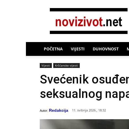
Novi
Život
POČETNA
VIJESTI
DUHOVNOST
Vijesti
Kršćanske vijesti
Svećenik osuđen
seksualnog nap
Redakcija
11. svibnja 2026., 18:32
Autor: