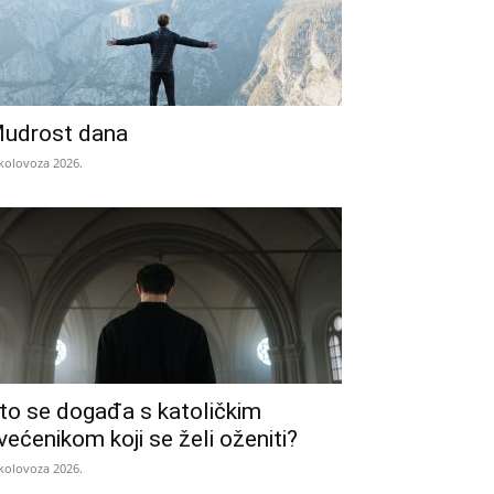
udrost dana
 kolovoza 2026.
to se događa s katoličkim
većenikom koji se želi oženiti?
 kolovoza 2026.