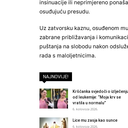
insinuacije ili neprimjereno ponaša
osuđujuću presudu.
Uz zatvorsku kaznu, osuđenom mu
zabrane približavanja i komunikac
puštanja na slobodu nakon odsluž
rada s maloljetnicima.
NAJNOVIJE!
Kršćanka svjedoči o izlječenj
od leukemije: “Moja krv se
vratila u normalu”
6. kolovoza 2026.
Lice mu zasja kao sunce
6. kolovoza 2026.