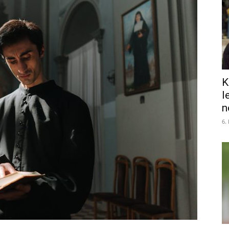
K
l
n
6.