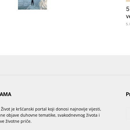
5
v
5.
NAMA
P
 Život je kršćanski portal koji donosi najnovije vijesti,
sne objave duhovne tematike, svakodnevnog života i
ive životne priče.