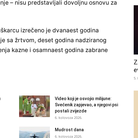
nje – nisu predstavljali dovoljnu osnovu za
škarcu izrečeno je dvanaest godina
ije sa žrtvom, deset godina nadziranog
enja kazne i osamnaest godina zabrane
Z
e
5.
u
Video koji je osvojio milijune:
Svećenik zapjevao, a njegovi psi
postali zvijezde
6. kolovoza 2026.
Mudrost dana
6. kolovoza 2026.