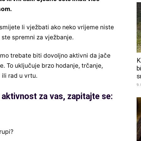
esom.
smijete li vježbati ako neko vrijeme niste
da ste spremni za vježbanje.
amo trebate biti dovoljno aktivni da jače
K
. To uključuje brzo hodanje, trčanje,
b
ili rad u vrtu.
s
9.
aktivnost za vas, zapitajte se:
grupi?