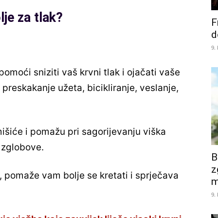
lje za tlak?
F
d
9.
moći sniziti vaš krvni tlak i ojačati vaše
 preskakanje užeta, bicikliranje, veslanje,
išiće i pomažu pri sagorijevanju viška
i zglobove.
B
z
a, pomaže vam bolje se kretati i sprječava
m
9.