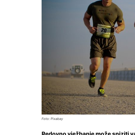
Foto: Pixabay
Redovno vježbanje može sniziti vaš