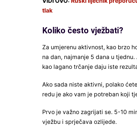
VIDI OVO:
Ruski liječnik preporuču
tlak
Koliko često vježbati?
Za umjerenu aktivnost, kao brzo ho
na dan, najmanje 5 dana u tjednu.
kao lagano trčanje daju iste rezul
Ako sada niste aktivni, polako će
redu je ako vam je potreban koji tj
Prvo je važno zagrijati se. 5-10 mi
vježbu i sprječava ozlijede.