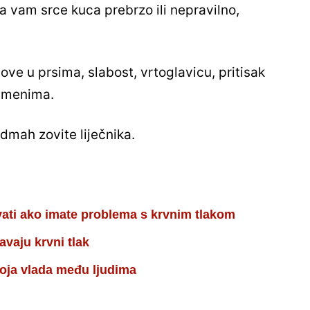
da vam srce kuca prebrzo ili nepravilno,
love u prsima, slabost, vrtoglavicu, pritisak
 ramenima.
dmah zovite liječnika.
vati ako imate problema s krvnim tlakom
avaju krvni tlak
oja vlada među ljudima