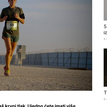
5
i
9.
T
9.
 krvni tlak. Ujedno ćete imati više