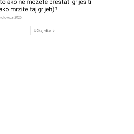
to ako ne možete prestati griješiti
iako mrzite taj grijeh)?
 kolovoza 2026.
Učitaj više