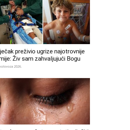
ječak preživio ugrize najotrovnije
mije: Živ sam zahvaljujući Bogu
 kolovoza 2026.