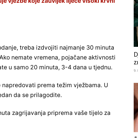
je vježbe koje zauvijek liječe visoki krvni
danje, treba izdvojiti najmanje 30 minuta
D
 Ako nemate vremena, pojačane aktivnosti
z
tate u samo 20 minuta, 3-4 dana u tjednu.
9.
te napredovati prema težim vježbama. U
edan da se prilagodite.
nuta zagrijavanja priprema vaše tijelo za