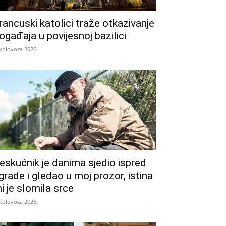
rancuski katolici traže otkazivanje
ogađaja u povijesnoj bazilici
 kolovoza 2026.
eskućnik je danima sjedio ispred
grade i gledao u moj prozor, istina
i je slomila srce
 kolovoza 2026.