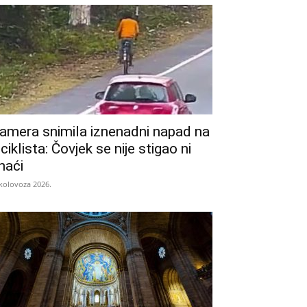
amera snimila iznenadni napad na
iciklista: Čovjek se nije stigao ni
naći
 kolovoza 2026.