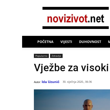
Novi
Život
POČETNA
VIJESTI
DUHOVNOST
Popularno
Zdravlje
Vježbe za visoki
Ida Uzunić
30. siječnja 2020., 06:36
Autor: