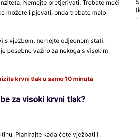
Š
enziteta. Nemojte pretjerivati. Trebate moći
(
ko možete i pjevati, onda trebate malo
9.
vi s vježbom, nemojte odjednom stati.
 je posebno važno za nekoga s visokim
nizite krvni tlak u samo 10 minuta
be za visoki krvni tlak?
inu. Planirajte kada ćete vježbati i