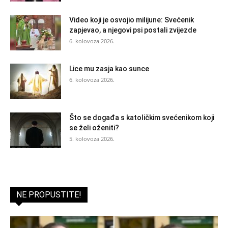
Video koji je osvojio milijune: Svećenik
zapjevao, a njegovi psi postali zvijezde
6. kolovoza 2026.
Lice mu zasja kao sunce
6. kolovoza 2026.
Što se događa s katoličkim svećenikom koji
se želi oženiti?
5. kolovoza 2026.
NE PROPUSTITE!