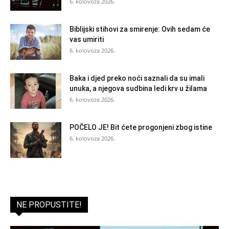
6. kolovoza 2026.
Biblijski stihovi za smirenje: Ovih sedam će
vas umiriti
6. kolovoza 2026.
Baka i djed preko noći saznali da su imali
unuka, a njegova sudbina ledi krv u žilama
6. kolovoza 2026.
POČELO JE! Bit ćete progonjeni zbog istine
6. kolovoza 2026.
NE PROPUSTITE!