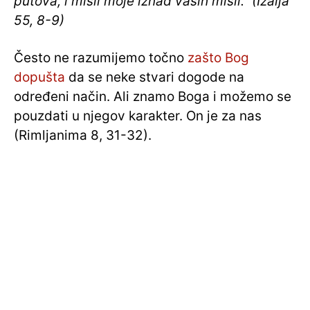
putova, i misli moje iznad vaših misli.” (Izaija
55, 8-9)
Često ne razumijemo točno
zašto Bog
dopušta
da se neke stvari dogode na
određeni način. Ali znamo Boga i možemo se
pouzdati u njegov karakter. On je za nas
(Rimljanima 8, 31-32).