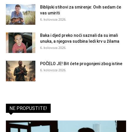
Biblijski stihovi za smirenje: Ovih sedam će
vas umiriti
6. kolovoza 2026.
Baka i djed preko noći saznali da su imali
unuka, a njegova sudbina ledi krv u žilama
6. kolovoza 2026.
POČELO JE! Bit ćete progonjeni zbog istine
6. kolovoza 2026.
NE PROPUSTITE!