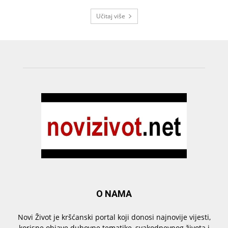
Učitaj više
O NAMA
Novi Život je kršćanski portal koji donosi najnovije vijesti,
korisne objave duhovne tematike, svakodnevnog života i