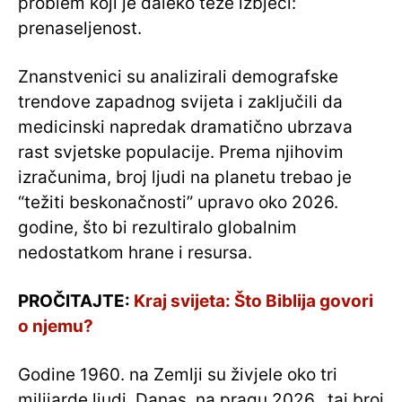
problem koji je daleko teže izbjeći:
prenaseljenost.
Znanstvenici su analizirali demografske
trendove zapadnog svijeta i zaključili da
medicinski napredak dramatično ubrzava
rast svjetske populacije. Prema njihovim
izračunima, broj ljudi na planetu trebao je
“težiti beskonačnosti” upravo oko 2026.
godine, što bi rezultiralo globalnim
nedostatkom hrane i resursa.
PROČITAJTE:
Kraj svijeta: Što Biblija govori
o njemu?
Godine 1960. na Zemlji su živjele oko tri
milijarde ljudi. Danas, na pragu 2026., taj broj