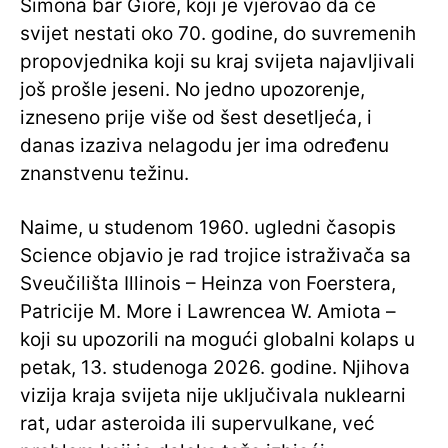
Simona bar Giore, koji je vjerovao da će
svijet nestati oko 70. godine, do suvremenih
propovjednika koji su kraj svijeta najavljivali
još prošle jeseni. No jedno upozorenje,
izneseno prije više od šest desetljeća, i
danas izaziva nelagodu jer ima određenu
znanstvenu težinu.
Naime, u studenom 1960. ugledni časopis
Science objavio je rad trojice istraživača sa
Sveučilišta Illinois – Heinza von Foerstera,
Patricije M. More i Lawrencea W. Amiota –
koji su upozorili na mogući globalni kolaps u
petak, 13. studenoga 2026. godine. Njihova
vizija kraja svijeta nije uključivala nuklearni
rat, udar asteroida ili supervulkane, već