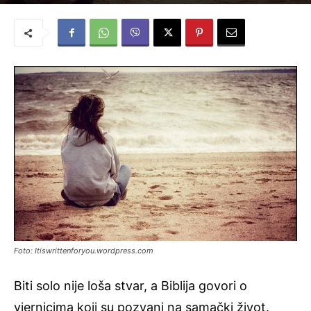
Novi Život
-
27. kolovoza 2015.
Foto: Itiswrittenforyou.wordpress.com
Biti solo nije loša stvar, a Biblija govori o
vjernicima koji su pozvani na samački život.