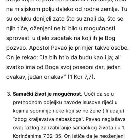
na misijskom polju daleko od rodne zemlje. Tu
su odluku donijeli zato što su znali da, što se
njih tiče, oženjeni ne bi bilo u mogućnosti
sprovesti u djelo zadatak na koji ih je Bog
pozvao. Apostol Pavao je primjer takve osobe.
On je rekao: ”Ja bih htio da budu kao i ja; ali
svatko ima od Boga svoj posebni dar, jedan
ovakav, jedan onakav” (1 Kor 7,7).
Samački život je mogućnost.
Uoči da se u
prethodnom odjeljku navode Isusove riječi u
kojima spominje neke koji se ne žene (ili udaju)
”zbog kraljevstva nebeskoga”. Pavao naglašava
ovaj razlog za izabiranje samačkog života i u 1.
Korinćanima 7,32-35. On ističe da je neoženjeni