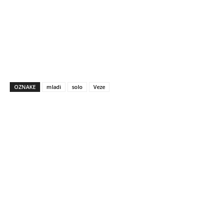
OZNAKE
mladi
solo
Veze