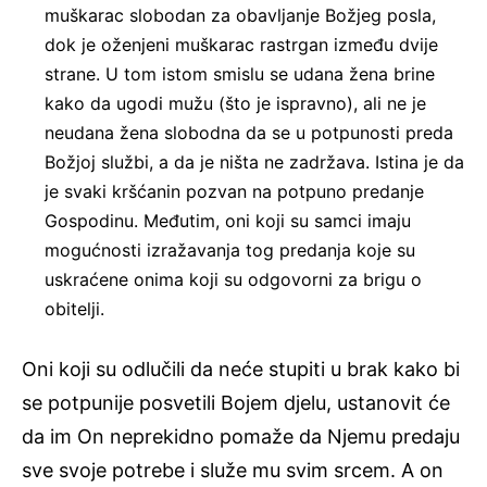
muškarac slobodan za obavljanje Božjeg posla,
dok je oženjeni muškarac rastrgan između dvije
strane. U tom istom smislu se udana žena brine
kako da ugodi mužu (što je ispravno), ali ne je
neudana žena slobodna da se u potpunosti preda
Božjoj službi, a da je ništa ne zadržava. Istina je da
je svaki kršćanin pozvan na potpuno predanje
Gospodinu. Međutim, oni koji su samci imaju
mogućnosti izražavanja tog predanja koje su
uskraćene onima koji su odgovorni za brigu o
obitelji.
Oni koji su odlučili da neće stupiti u brak kako bi
se potpunije posvetili Bojem djelu, ustanovit će
da im On neprekidno pomaže da Njemu predaju
sve svoje potrebe i služe mu svim srcem. A on