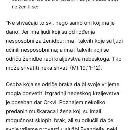
ne ženiti se:
”Ne shvaćaju to svi, nego samo oni kojima je
dano. Jer ima ljudi koji su od rođenja
nesposobni za ženidbu; ima i takvih koje su ljudi
učinili nesposobnima; a ima i takvih koji se
odriču ženidbe radi kraljevstva nebeskoga. Tko
može shvatiti neka shvati (Mt 19,11-12).
Osoba koja se odriče braka da bi svoje vrijeme
mogla posvetiti izgradnji nebeskog kraljevstva
je poseban dar Crkvi. Poznajem nekoliko
predanih muškaraca i žena koji su imali
mogućnost sklopiti brak, ali su odlučili da će
svoje vrijeme provesti u službi Evanđelja, neki