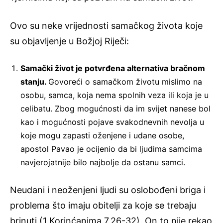
Ovo su neke vrijednosti samačkog života koje
su objavljenje u Božjoj Riječi:
Samački život je potvrđena alternativa bračnom
stanju.
Govoreći o samačkom životu mislimo na
osobu, samca, koja nema spolnih veza ili koja je u
celibatu. Zbog mogućnosti da im svijet nanese bol
kao i mogućnosti pojave svakodnevnih nevolja u
koje mogu zapasti oženjene i udane osobe,
apostol Pavao je ocijenio da bi ljudima samcima
navjerojatnije bilo najbolje da ostanu samci.
Neudani i neoženjeni ljudi su oslobođeni briga i
problema što imaju obitelji za koje se trebaju
brinuti (1 Korinćanima 7,26-32). On to nije rekao