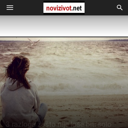
Popularno
Život
3 razloga zašto nije loše biti solo