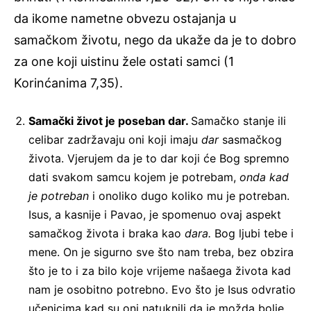
da ikome nametne obvezu ostajanja u
samačkom životu, nego da ukaže da je to dobro
za one koji uistinu žele ostati samci (1
Korinćanima 7,35).
Samački život je poseban dar.
Samačko stanje ili
celibar zadržavaju oni koji imaju
dar
sasmačkog
života. Vjerujem da je to dar koji će Bog spremno
dati svakom samcu kojem je potrebam,
onda kad
je potreban
i onoliko dugo koliko mu je potreban.
Isus, a kasnije i Pavao, je spomenuo ovaj aspekt
samačkog života i braka kao
dara.
Bog ljubi tebe i
mene. On je sigurno sve što nam treba, bez obzira
što je to i za bilo koje vrijeme našaega života kad
nam je osobitno potrebno. Evo što je Isus odvratio
učenicima kad su oni natuknili da je možda bolje