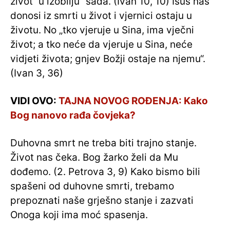
život ”u izobilju” sada. (Ivan 10, 10) Isus nas
donosi iz smrti u život i vjernici ostaju u
životu. No „tko vjeruje u Sina, ima vječni
život; a tko neće da vjeruje u Sina, neće
vidjeti života; gnjev Božji ostaje na njemu“.
(Ivan 3, 36)
VIDI OVO:
TAJNA NOVOG ROĐENJA: Kako
Bog nanovo rađa čovjeka?
Duhovna smrt ne treba biti trajno stanje.
Život nas čeka. Bog žarko želi da Mu
dođemo. (2. Petrova 3, 9) Kako bismo bili
spašeni od duhovne smrti, trebamo
prepoznati naše grješno stanje i zazvati
Onoga koji ima moć spasenja.