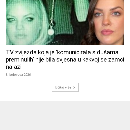
TV zvijezda koja je ‘komunicirala s dušama
preminulih’ nije bila svjesna u kakvoj se zamci
nalazi
8. kolovoza 2026.
Učitaj više