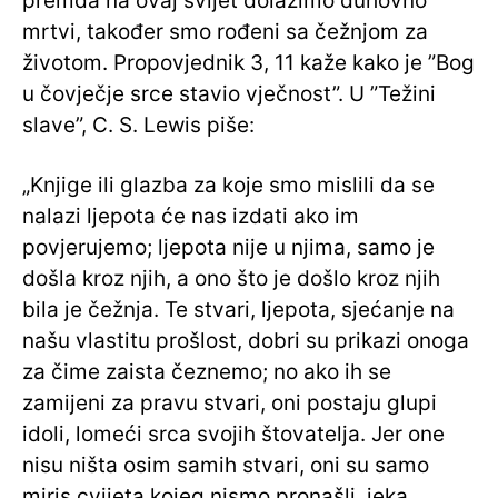
premda na ovaj svijet dolazimo duhovno
mrtvi, također smo rođeni sa čežnjom za
životom. Propovjednik 3, 11 kaže kako je ”Bog
u čovječje srce stavio vječnost”. U ”Težini
slave”, C. S. Lewis piše:
„Knjige ili glazba za koje smo mislili da se
nalazi ljepota će nas izdati ako im
povjerujemo; ljepota nije u njima, samo je
došla kroz njih, a ono što je došlo kroz njih
bila je čežnja. Te stvari, ljepota, sjećanje na
našu vlastitu prošlost, dobri su prikazi onoga
za čime zaista čeznemo; no ako ih se
zamijeni za pravu stvari, oni postaju glupi
idoli, lomeći srca svojih štovatelja. Jer one
nisu ništa osim samih stvari, oni su samo
miris cvijeta kojeg nismo pronašli, jeka