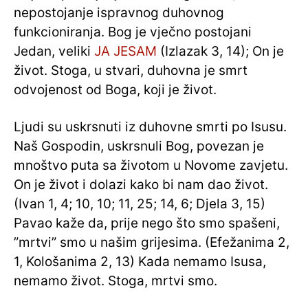
nepostojanje ispravnog duhovnog
funkcioniranja. Bog je vječno postojani
Jedan, veliki
JA JESAM
(Izlazak 3, 14); On je
život. Stoga, u stvari, duhovna je smrt
odvojenost od Boga, koji je život.
Ljudi su uskrsnuti iz duhovne smrti po Isusu.
Naš Gospodin, uskrsnuli Bog, povezan je
mnoštvo puta sa životom u Novome zavjetu.
On je život i dolazi kako bi nam dao život.
(Ivan 1, 4; 10, 10; 11, 25; 14, 6; Djela 3, 15)
Pavao kaže da, prije nego što smo spašeni,
”mrtvi” smo u našim grijesima. (Efežanima 2,
1, Kološanima 2, 13) Kada nemamo Isusa,
nemamo život. Stoga, mrtvi smo.