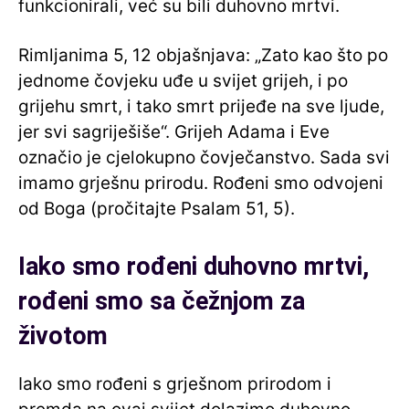
funkcionirali, već su bili duhovno mrtvi.
Rimljanima 5, 12 objašnjava: „Zato kao što po
jednome čovjeku uđe u svijet grijeh, i po
grijehu smrt, i tako smrt prijeđe na sve ljude,
jer svi sagriješiše“. Grijeh Adama i Eve
označio je cjelokupno čovječanstvo. Sada svi
imamo grješnu prirodu. Rođeni smo odvojeni
od Boga (pročitajte Psalam 51, 5).
Iako smo rođeni duhovno mrtvi,
rođeni smo sa čežnjom za
životom
Iako smo rođeni s grješnom prirodom i