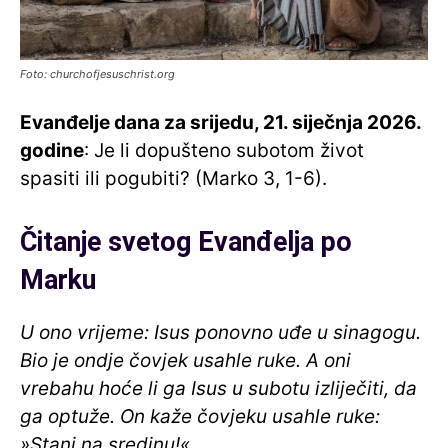
Foto: churchofjesuschrist.org
Evanđelje dana za srijedu, 21. siječnja
2026.
godine
: Je li dopušteno subotom život
spasiti ili pogubiti? (Marko 3, 1-6).
Čitanje svetog Evanđelja po
Marku
U ono vrijeme: Isus ponovno uđe u sinagogu.
Bio je ondje čovjek usahle ruke. A oni
vrebahu hoće li ga Isus u subotu izliječiti, da
ga optuže. On kaže čovjeku usahle ruke:
»Stani na sredinu!«