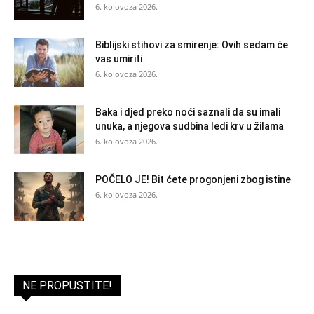
6. kolovoza 2026.
Biblijski stihovi za smirenje: Ovih sedam će
vas umiriti
6. kolovoza 2026.
Baka i djed preko noći saznali da su imali
unuka, a njegova sudbina ledi krv u žilama
6. kolovoza 2026.
POČELO JE! Bit ćete progonjeni zbog istine
6. kolovoza 2026.
NE PROPUSTITE!