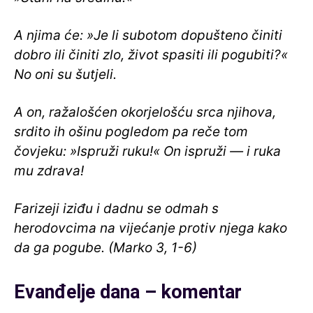
A njima će: »Je li subotom dopušteno činiti
dobro ili činiti zlo, život spasiti ili pogubiti?«
No oni su šutjeli.
A on, ražalošćen okorjelošću srca njihova,
srdito ih ošinu pogledom pa reče tom
čovjeku: »Ispruži ruku!« On ispruži — i ruka
mu zdrava!
Farizeji iziđu i dadnu se odmah s
herodovcima na vijećanje protiv njega kako
da ga pogube. (Marko 3, 1-6)
Evanđelje dana – komentar