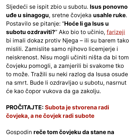
Sljedeći se ispit zbio u subotu.
Isus ponovno
uđe u sinagogu
, sretne čovjeka
usahle ruke
.
Postavilo se pitanje: “
Hoće li ga Isus u
subotu ozdraviti?
” Ako bio to učinio,
farizeji
bi imali dokaz protiv Njega – ili su barem tako
mislili. Zamislite samo njihovo licemjerje i
neiskrenost. Nisu mogli učiniti ništa da bi tom
čovjeku pomogli, a zamjerili bi svakome tko
to može. Tražili su neki razlog da Isusa osude
na smrt. Bude li ozdravljao u subotu, nasrnut
će kao čopor vukova da ga zakolju.
PROČITAJTE:
Subota je stvorena radi
čovjeka, a ne čovjek radi subote
Gospodin
reče tom čovjeku da stane na