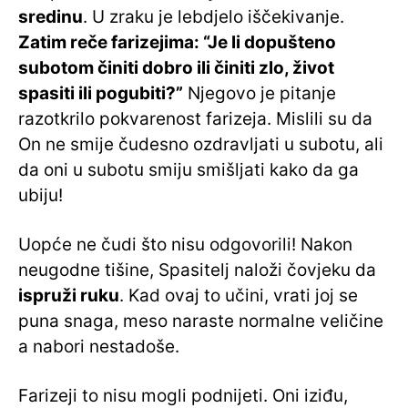
sredinu
. U zraku je lebdjelo iščekivanje.
Zatim reče farizejima: “Je li dopušteno
subotom činiti dobro ili činiti zlo, život
spasiti ili pogubiti?”
Njegovo je pitanje
razotkrilo pokvarenost farizeja. Mislili su da
On ne smije čudesno ozdravljati u subotu, ali
da oni u subotu smiju smišljati kako da ga
ubiju!
Uopće ne čudi što nisu odgovorili! Nakon
neugodne tišine, Spasitelj naloži čovjeku da
ispruži ruku
. Kad ovaj to učini, vrati joj se
puna snaga, meso naraste normalne veličine
a nabori nestadoše.
Farizeji to nisu mogli podnijeti. Oni iziđu,