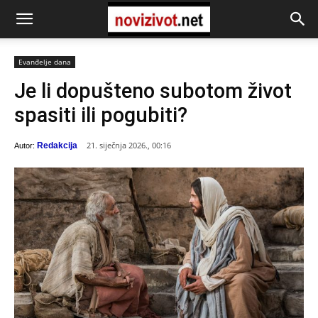
Evanđelje dana
Je li dopušteno subotom život
spasiti ili pogubiti?
21. siječnja 2026., 00:16
Redakcija
Autor: