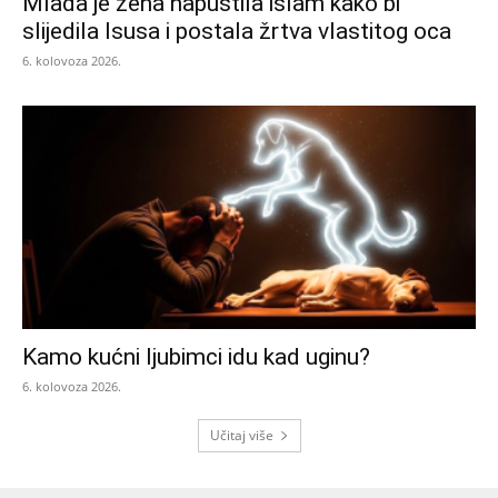
Mlada je žena napustila islam kako bi
slijedila Isusa i postala žrtva vlastitog oca
6. kolovoza 2026.
Kamo kućni ljubimci idu kad uginu?
6. kolovoza 2026.
Učitaj više