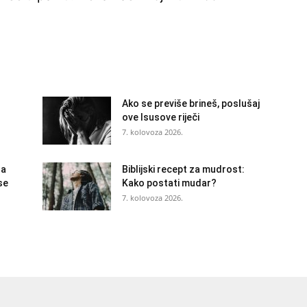
Ako se previše brineš, poslušaj
ove Isusove riječi
7. kolovoza 2026.
la
Biblijski recept za mudrost:
se
Kako postati mudar?
7. kolovoza 2026.