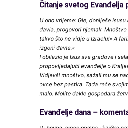
Čitanje svetog
Evanđelja 
U ono vrijeme: Gle, doniješe Isusu
đavla, progovori njemak. Mnoštvo 
takvo što ne vidje u Izraelu!« A f
izgoni đavle.«
I obilazio je Isus sve gradove i se
propovijedajući evanđelje o Kralje
Vidjevši mnoštvo, sažali mu se nad
ovce bez pastira. Tada reče svoji
malo. Molite dakle gospodara žetv
Evanđelje dana – koment
Duhovna, emocionalna i fizička pat