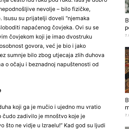
nepodnošljive nevolje – bilo fizičke,
 Isusu su prijatelji doveli “njemaka
B
p
loboditi napaćenog čovjeka. Ovi su se
7.
ovim čovjekom koji je imao dvostruku
sobnost govora, već je bio i jako
z sumnje bilo zbog utjecaja zlih duhova
ma o očaju i beznadnoj napuštenosti od
e
B
uha koji ga je mučio i ujedno mu vratio
m
7.
čudo zadivilo je mnoštvo koje je
o što ne vidje u Izraelu!” Kad god su ljudi