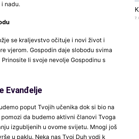
 i nadu.
K
7.
bodu
je se kraljevstvo očituje i novi život i
ore vjerom. Gospodin daje slobodu svima
 Prinosite li svoje nevolje Gospodinu s
e Evanđelje
udemo poput Tvojih učenika dok si bio na
, pomozi da budemo aktivni članovi Tvoga
nju izgubljenih u ovome svijetu. Mnogi još
rše u paklu. Neka nas Tvoj Duh vodi k