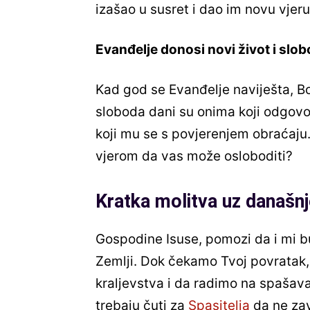
izašao u susret i dao im novu vjeru
Evanđelje donosi novi život i slo
Kad god se Evanđelje naviješta, Bož
sloboda dani su onima koji odgov
koji mu se s povjerenjem obraćaju.
vjerom da vas može osloboditi?
Kratka molitva uz današnj
Gospodine Isuse, pomozi da i mi b
Zemlji. Dok čekamo Tvoj povratak
kraljevstva i da radimo na spašava
trebaju čuti za
Spasitelja
da ne zav