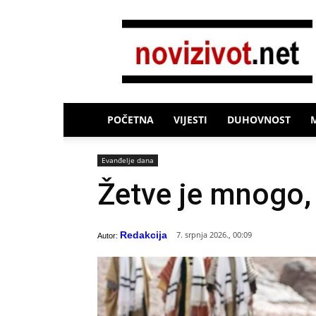
Novi
Život
POČETNA
VIJESTI
DUHOVNOST
Evanđelje dana
Žetve je mnogo,
Redakcija
7. srpnja 2026., 00:09
Autor: