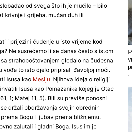
 oslobađao od svega što ih je mučilo – bilo
et krivnje i grijeha, mučan duh ili
 i prijezir i čuđenje u isto vrijeme kod
Boga? Ne susrećemo li se danas često s istom
P
v
je sa strahopoštovanjem gledalo na čudesna
p
su vođe to isto djelo pripisali đavoljoj moći.
7.
ati Isusa kao
Mesiju
. Njihova ideja o religiji
rihvatili Isusa kao Pomazanika kojeg je Otac
61, 1; Matej 11, 5). Bili su previše ponosni
u se držali obdržavanja svojih obrednih
 prema Bogu i ljubav prema bližnjemu.
hovno zalutali i gladni Boga. Isus im je