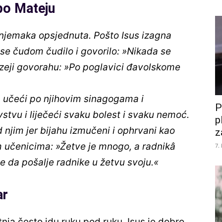
po Mateju
 njemaka opsjednuta. Pošto Isus izagna
se čudom čudilo i govorilo: »Nikada se
arizeji govorahu: »Po poglavici đavolskome
la učeći po njihovim sinagogama i
P
vstvu i liječeći svaku bolest i svaku nemoć.
p
 njim jer bijahu izmučeni i ophrvani kao
z
m učenicima: »Žetve je mnogo, a radnikâ
7.
e da pošalje radnike u žetvu svoju.«
ar
nja često idu ruku pod ruku. Isus je dobro