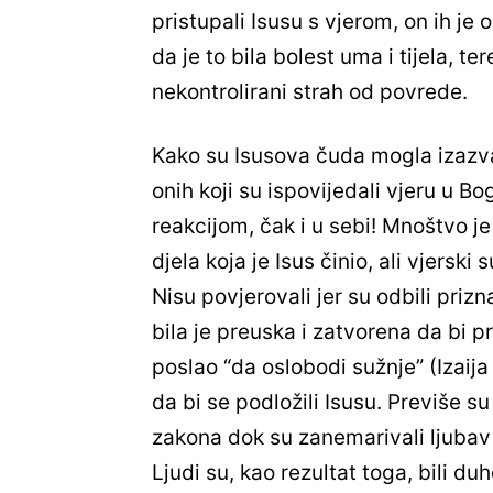
pristupali Isusu s vjerom, on ih je
da je to bila bolest uma i tijela, ter
nekontrolirani strah od povrede.
Kako su Isusova čuda mogla izazvati
onih koji su ispovijedali vjeru u 
reakcijom, čak i u sebi! Mnoštvo 
djela koja je Isus činio, ali vjerski 
Nisu povjerovali jer su odbili prizn
bila je preuska i zatvorena da bi p
poslao “da oslobodi sužnje” (Izaija 
da bi se podložili Isusu. Previše s
zakona dok su zanemarivali ljubav
Ljudi su, kao rezultat toga, bili du