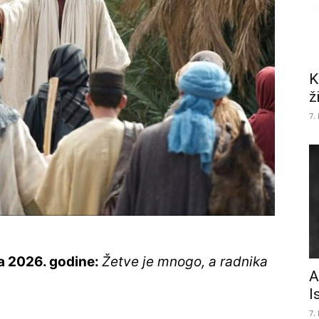
K
ž
7.
ja 2026
. godine:
Žetve je mnogo, a radnika
A
I
7.