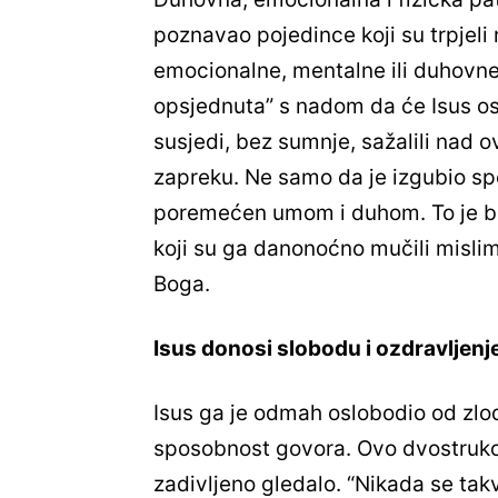
poznavao pojedince koji su trpjeli 
emocionalne, mentalne ili duhovne.
opsjednuta” s nadom da će Isus os
susjedi, bez sumnje, sažalili nad 
zapreku. Ne samo da je izgubio spo
poremećen umom i duhom. To je be
koji su ga danonoćno mučili misli
Boga.
Isus donosi slobodu i ozdravljenj
Isus ga je odmah oslobodio od zlod
sposobnost govora. Ovo dvostruko 
zadivljeno gledalo. “Nikada se takv