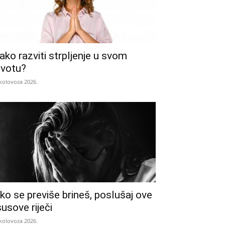
ako razviti strpljenje u svom
ivotu?
 kolovoza 2026.
ko se previše brineš, poslušaj ove
susove riječi
 kolovoza 2026.