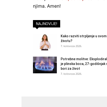
njima. Amen!
NAJNOVIJE!
Kako razviti strpljenje u svom
životu?
7. kolovoza 2026.
Potrebne molitve: Eksplodira
je plinska boca, 27-godišnjak 
bori za život
7. kolovoza 2026.