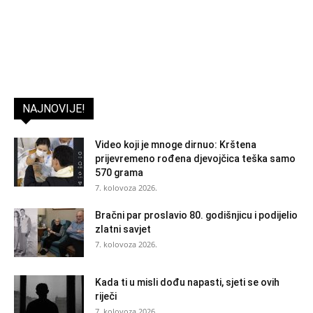
NAJNOVIJE!
Video koji je mnoge dirnuo: Krštena
prijevremeno rođena djevojčica teška samo
570 grama
7. kolovoza 2026.
Bračni par proslavio 80. godišnjicu i podijelio
zlatni savjet
7. kolovoza 2026.
Kada ti u misli dođu napasti, sjeti se ovih
riječi
7. kolovoza 2026.