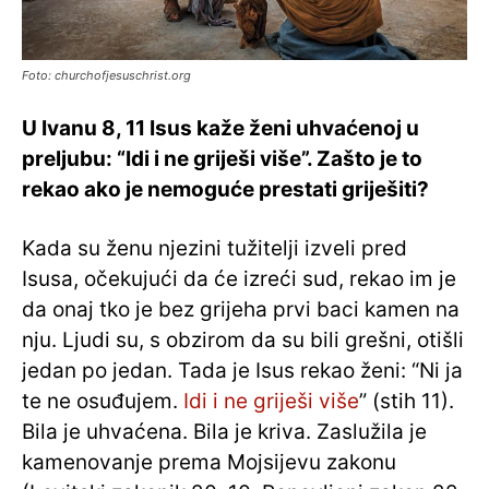
Foto: churchofjesuschrist.org
U Ivanu 8, 11 Isus kaže ženi uhvaćenoj u
preljubu: “Idi i ne griješi više”. Zašto je to
rekao ako je nemoguće prestati griješiti?
Kada su ženu njezini tužitelji izveli pred
Isusa, očekujući da će izreći sud, rekao im je
da onaj tko je bez grijeha prvi baci kamen na
nju. Ljudi su, s obzirom da su bili grešni, otišli
jedan po jedan. Tada je Isus rekao ženi: “Ni ja
te ne osuđujem.
Idi i ne griješi više
” (stih 11).
Bila je uhvaćena. Bila je kriva. Zaslužila je
kamenovanje prema Mojsijevu zakonu