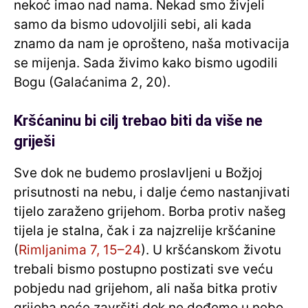
nekoć imao nad nama. Nekad smo živjeli
samo da bismo udovoljili sebi, ali kada
znamo da nam je oprošteno, naša motivacija
se mijenja. Sada živimo kako bismo ugodili
Bogu (Galaćanima 2, 20).
Kršćaninu bi cilj trebao biti da više ne
griješi
Sve dok ne budemo proslavljeni u Božjoj
prisutnosti na nebu, i dalje ćemo nastanjivati ​​
tijelo zaraženo grijehom. Borba protiv našeg
tijela je stalna, čak i za najzrelije kršćanine
(
Rimljanima 7, 15–24
). U kršćanskom životu
trebali bismo postupno postizati sve veću
pobjedu nad grijehom, ali naša bitka protiv
grijeha neće završiti dok ne dođemo u nebo.