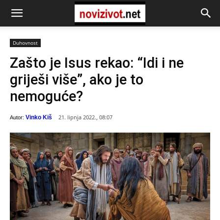
Duhovnost
Zašto je Isus rekao: “Idi i ne
griješi više”, ako je to
nemoguće?
21. lipnja 2022., 08:07
Vinko Kiš
Autor: