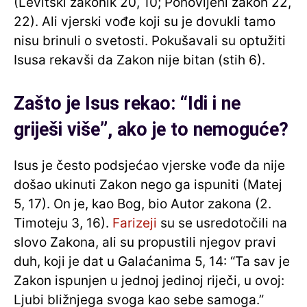
(Levitski zakonik 20, 10; Ponovljeni zakon 22,
22). Ali vjerski vođe koji su je dovukli tamo
nisu brinuli o svetosti. Pokušavali su optužiti
Isusa rekavši da Zakon nije bitan (stih 6).
Zašto je Isus rekao: “Idi i ne
griješi više”, ako je to nemoguće?
Isus je često podsjećao vjerske vođe da nije
došao ukinuti Zakon nego ga ispuniti (Matej
5, 17). On je, kao Bog, bio Autor zakona (2.
Timoteju 3, 16).
Farizeji
su se usredotočili na
slovo Zakona, ali su propustili njegov pravi
duh, koji je dat u Galaćanima 5, 14: “Ta sav je
Zakon ispunjen u jednoj jedinoj riječi, u ovoj:
Ljubi bližnjega svoga kao sebe samoga.”