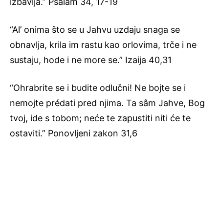
izbavlja.” Psalam 34, 17-19
“Al’ onima što se u Jahvu uzdaju snaga se
obnavlja, krila im rastu kao orlovima, trče i ne
sustaju, hode i ne more se.” Izaija 40,31
“Ohrabrite se i budite odlučni! Ne bojte se i
nemojte prédati pred njima. Ta sâm Jahve, Bog
tvoj, ide s tobom; neće te zapustiti niti će te
ostaviti.” Ponovljeni zakon 31,6