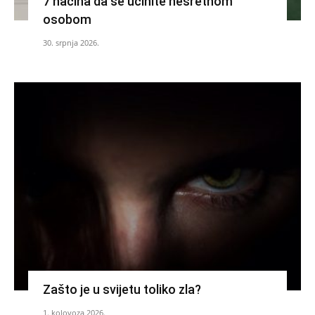
7 načina da se učinite nesretnom
osobom
30. srpnja 2026.
Zašto je u svijetu toliko zla?
1. kolovoza 2026.