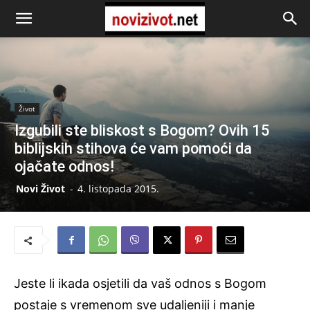
Život
Izgubili ste bliskost s Bogom? Ovih 15
biblijskih stihova će vam pomoći da
ojačate odnos!
Novi Život
-
4. listopada 2015.
Jeste li ikada osjetili da vaš odnos s Bogom
postaje s vremenom sve udaljeniji i manje