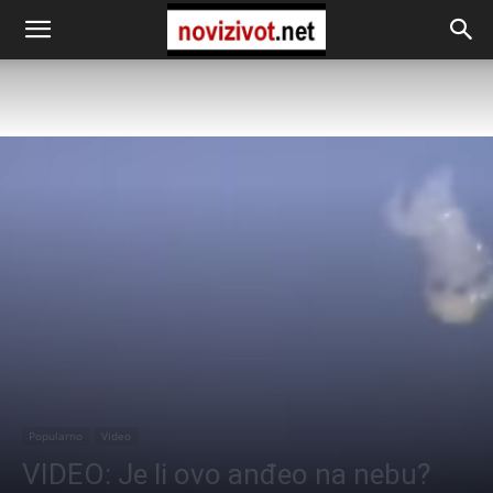
Popularno
Video
VIDEO: Je li ovo anđeo na nebu?