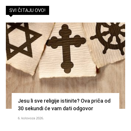
SVI ČITAJU OVO!
Jesu li sve religije istinite? Ova priča od
30 sekundi će vam dati odgovor
6. kolovoza 2026.