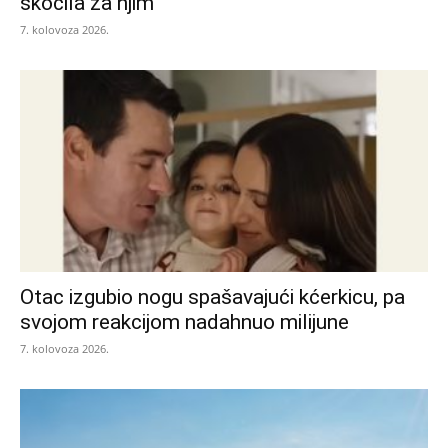
skočila za njim
7. kolovoza 2026.
Otac izgubio nogu spašavajući kćerkicu, pa
svojom reakcijom nadahnuo milijune
7. kolovoza 2026.