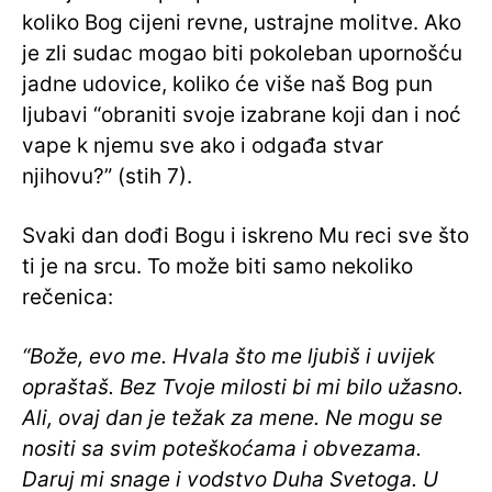
koliko Bog cijeni revne, ustrajne molitve. Ako
je zli sudac mogao biti pokoleban upornošću
jadne udovice, koliko će više naš Bog pun
ljubavi “obraniti svoje izabrane koji dan i noć
vape k njemu sve ako i odgađa stvar
njihovu?” (stih 7).
Svaki dan dođi Bogu i iskreno Mu reci sve što
ti je na srcu. To može biti samo nekoliko
rečenica:
“Bože, evo me. Hvala što me ljubiš i uvijek
opraštaš. Bez Tvoje milosti bi mi bilo užasno.
Ali, ovaj dan je težak za mene. Ne mogu se
nositi sa svim poteškoćama i obvezama.
Daruj mi snage i vodstvo Duha Svetoga. U