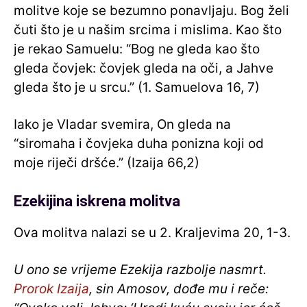
molitve koje se bezumno ponavljaju. Bog želi
čuti što je u našim srcima i mislima. Kao što
je rekao Samuelu: “Bog ne gleda kao što
gleda čovjek: čovjek gleda na oči, a Jahve
gleda što je u srcu.” (1. Samuelova 16, 7)
Iako je Vladar svemira, On gleda na
“siromaha i čovjeka duha ponizna koji od
moje riječi dršće.” (Izaija 66,2)
Ezekijina iskrena molitva
Ova molitva nalazi se u 2. Kraljevima 20, 1-3.
U ono se vrijeme Ezekija razbolje nasmrt.
Prorok Izaija
, sin Amosov, dođe mu i reče: