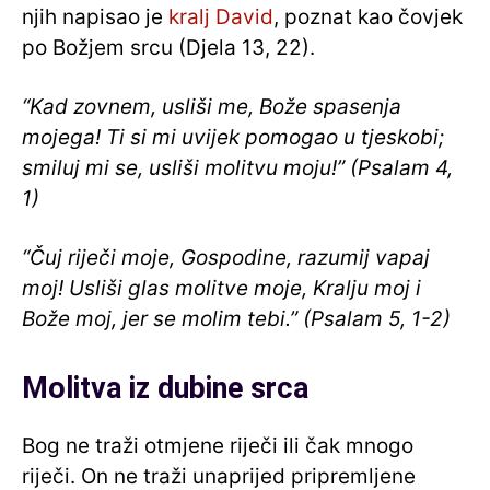
njih napisao je
kralj David
, poznat kao čovjek
po Božjem srcu (Djela 13, 22).
“Kad zovnem, usliši me, Bože spasenja
mojega! Ti si mi uvijek pomogao u tjeskobi;
smiluj mi se, usliši molitvu moju!” (Psalam 4,
1)
“Čuj riječi moje, Gospodine, razumij vapaj
moj! Usliši glas molitve moje, Kralju moj i
Bože moj, jer se molim tebi.” (Psalam 5, 1-2)
Molitva iz dubine srca
Bog ne traži otmjene riječi ili čak mnogo
riječi. On ne traži unaprijed pripremljene