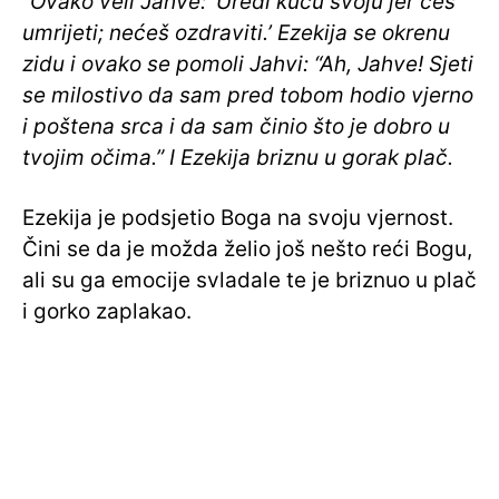
“Ovako veli Jahve: ‘Uredi kuću svoju jer ćeš
umrijeti; nećeš ozdraviti.’ Ezekija se okrenu
zidu i ovako se pomoli Jahvi: “Ah, Jahve! Sjeti
se milostivo da sam pred tobom hodio vjerno
i poštena srca i da sam činio što je dobro u
tvojim očima.” I Ezekija briznu u gorak plač.
Ezekija je podsjetio Boga na svoju vjernost.
Čini se da je možda želio još nešto reći Bogu,
ali su ga emocije svladale te je briznuo u plač
i gorko zaplakao.