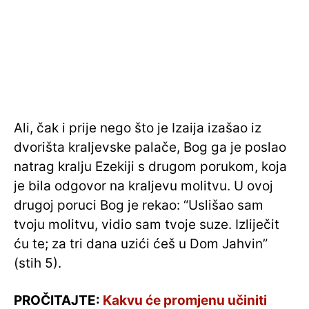
Ali, čak i prije nego što je Izaija izašao iz
dvorišta kraljevske palače, Bog ga je poslao
natrag kralju Ezekiji s drugom porukom, koja
je bila odgovor na kraljevu molitvu. U ovoj
drugoj poruci Bog je rekao: “Uslišao sam
tvoju molitvu, vidio sam tvoje suze. Izliječit
ću te; za tri dana uzići ćeš u Dom Jahvin”
(stih 5).
PROČITAJTE:
Kakvu će promjenu učiniti