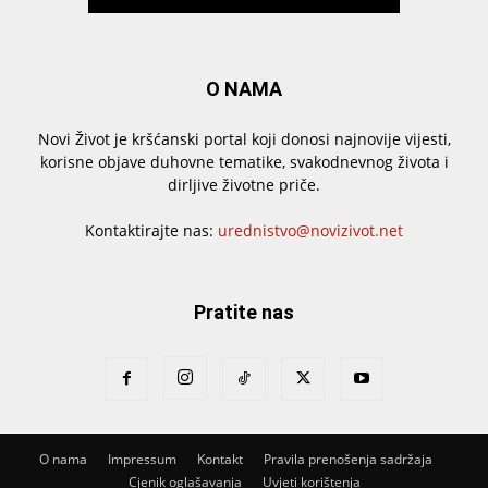
O NAMA
Novi Život je kršćanski portal koji donosi najnovije vijesti,
korisne objave duhovne tematike, svakodnevnog života i
dirljive životne priče.
Kontaktirajte nas:
urednistvo@novizivot.net
Pratite nas
O nama
Impressum
Kontakt
Pravila prenošenja sadržaja
Cjenik oglašavanja
Uvjeti korištenja