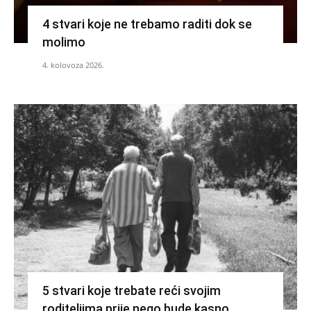
4 stvari koje ne trebamo raditi dok se
molimo
4. kolovoza 2026.
5 stvari koje trebate reći svojim
roditeljima prije nego bude kasno