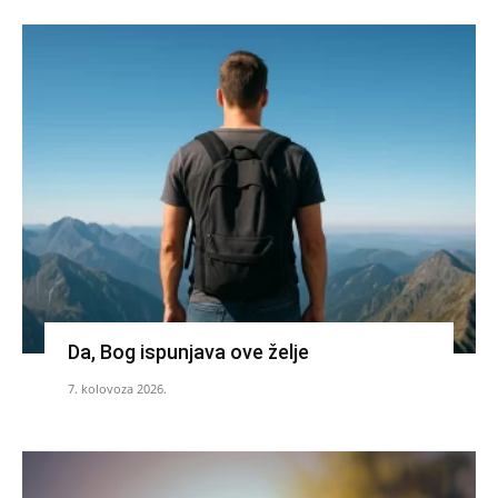
Da, Bog ispunjava ove želje
7. kolovoza 2026.