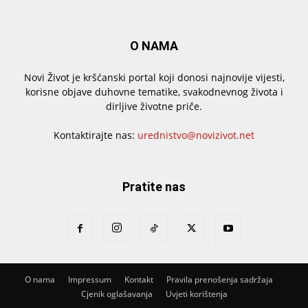
O NAMA
Novi Život je kršćanski portal koji donosi najnovije vijesti,
korisne objave duhovne tematike, svakodnevnog života i
dirljive životne priče.
Kontaktirajte nas:
urednistvo@novizivot.net
Pratite nas
O nama
Impressum
Kontakt
Pravila prenošenja sadržaja
Cjenik oglašavanja
Uvjeti korištenja