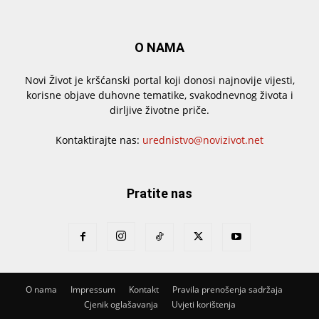
O NAMA
Novi Život je kršćanski portal koji donosi najnovije vijesti,
korisne objave duhovne tematike, svakodnevnog života i
dirljive životne priče.
Kontaktirajte nas:
urednistvo@novizivot.net
Pratite nas
O nama
Impressum
Kontakt
Pravila prenošenja sadržaja
Cjenik oglašavanja
Uvjeti korištenja