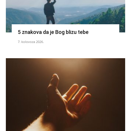
5 znakova da je Bog blizu tebe
7. kolovoza 2026.