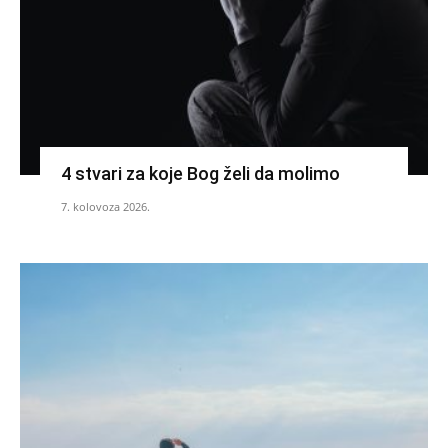
4 stvari za koje Bog želi da molimo
7. kolovoza 2026.