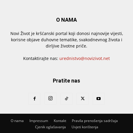
O NAMA
Novi Život je kršćanski portal koji donosi najnovije vijesti,
korisne objave duhovne tematike, svakodnevnog života i
dirljive životne priče.
Kontaktirajte nas:
urednistvo@novizivot.net
Pratite nas
O nama
Impressum
Kontakt
Pravila prenošenja sadržaja
Cjenik oglašavanja
Uvjeti korištenja