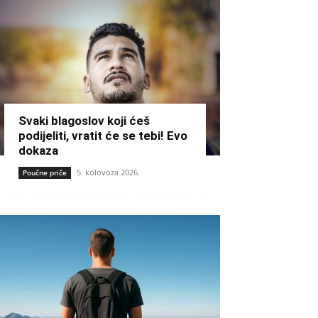
Svaki blagoslov koji ćeš
podijeliti, vratit će se tebi! Evo
dokaza
5. kolovoza 2026.
Poučne priče