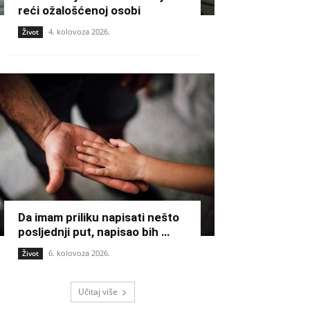
reći ožalošćenoj osobi
4. kolovoza 2026.
Život
Da imam priliku napisati nešto
posljednji put, napisao bih …
6. kolovoza 2026.
Život
Učitaj više