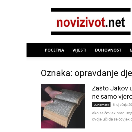
Novi
Život
POČETNA
VIJESTI
DUHOVNOST
Oznaka: opravdanje dj
Zašto Jakov u
ne samo vjer
6. siječnja 2
Duhovnost
Ako se čovjek pred Bo
ovdje uči da se čovjek o