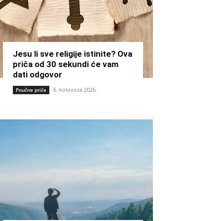
Jesu li sve religije istinite? Ova
priča od 30 sekundi će vam
dati odgovor
6. kolovoza 2026.
Poučne priče