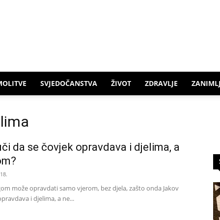
MOLITVE
SVJEDOČANSTVA
ŽIVOT
ZDRAVLJE
ZANIMLJ
elima
či da se čovjek opravdava i djelima, a
om?
018.
gom može opravdati samo vjerom, bez djela, zašto onda Jakov
pravdava i djelima, a ne...