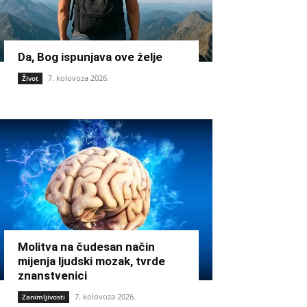
Da, Bog ispunjava ove želje
7. kolovoza 2026.
Život
Molitva na čudesan način
mijenja ljudski mozak, tvrde
znanstvenici
7. kolovoza 2026.
Zanimljivosti