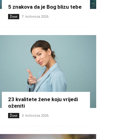
5 znakova da je Bog blizu tebe
7. kolovoza 2026.
Život
23 kvalitete žene koju vrijedi
oženiti
3. kolovoza 2026.
Život