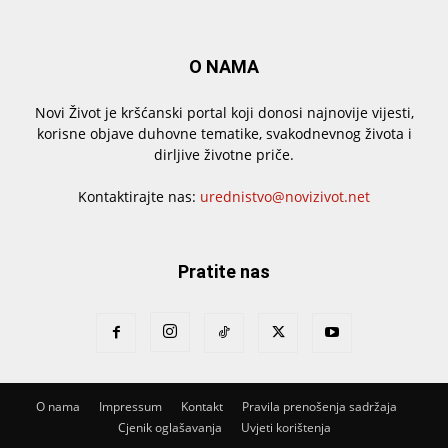
O NAMA
Novi Život je kršćanski portal koji donosi najnovije vijesti,
korisne objave duhovne tematike, svakodnevnog života i
dirljive životne priče.
Kontaktirajte nas:
urednistvo@novizivot.net
Pratite nas
O nama
Impressum
Kontakt
Pravila prenošenja sadržaja
Cjenik oglašavanja
Uvjeti korištenja