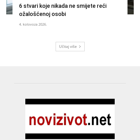
6 stvari koje nikada ne smijete reći
ožalošćenoj osobi
4. kolovoza 2026.
Učitaj više