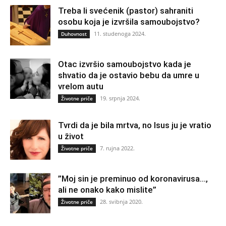
Treba li svećenik (pastor) sahraniti
osobu koja je izvršila samoubojstvo?
11. studenoga 2024.
Duhovnost
Otac izvršio samoubojstvo kada je
shvatio da je ostavio bebu da umre u
vrelom autu
19. srpnja 2024.
Životne priče
Tvrdi da je bila mrtva, no Isus ju je vratio
u život
7. rujna 2022.
Životne priče
”Moj sin je preminuo od koronavirusa…,
ali ne onako kako mislite”
28. svibnja 2020.
Životne priče