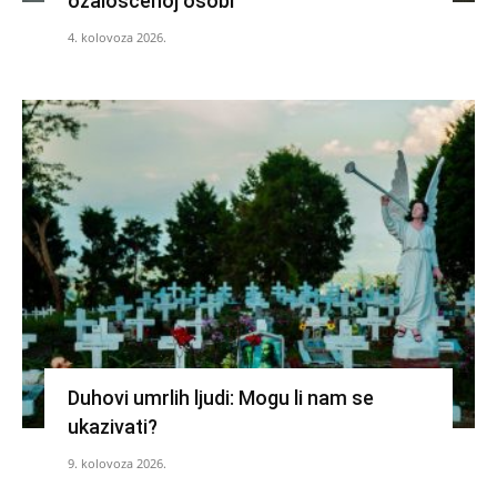
ožalošćenoj osobi
4. kolovoza 2026.
Duhovi umrlih ljudi: Mogu li nam se
ukazivati?
9. kolovoza 2026.