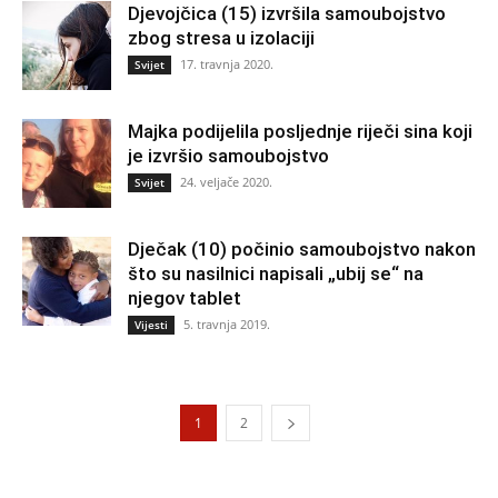
Djevojčica (15) izvršila samoubojstvo
zbog stresa u izolaciji
17. travnja 2020.
Svijet
Majka podijelila posljednje riječi sina koji
je izvršio samoubojstvo
24. veljače 2020.
Svijet
Dječak (10) počinio samoubojstvo nakon
što su nasilnici napisali „ubij se“ na
njegov tablet
5. travnja 2019.
Vijesti
1
2