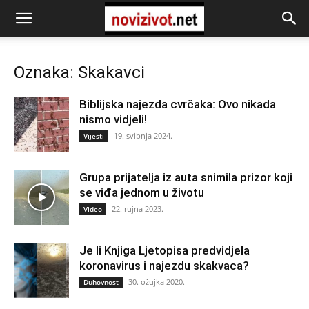
Oznaka: Skakavci
Biblijska najezda cvrčaka: Ovo nikada
nismo vidjeli!
19. svibnja 2024.
Vijesti
Grupa prijatelja iz auta snimila prizor koji
se viđa jednom u životu
22. rujna 2023.
Video
Je li Knjiga Ljetopisa predvidjela
koronavirus i najezdu skakvaca?
30. ožujka 2020.
Duhovnost