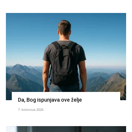
Da, Bog ispunjava ove želje
7. kolovoza 2026.