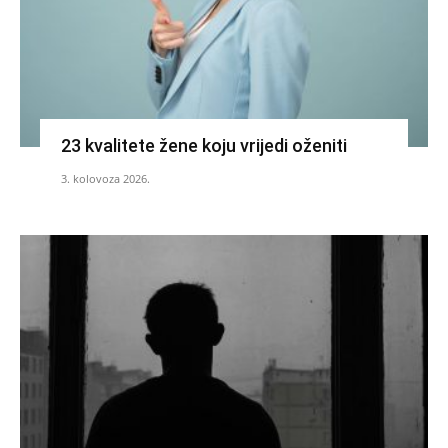
23 kvalitete žene koju vrijedi oženiti
3. kolovoza 2026.