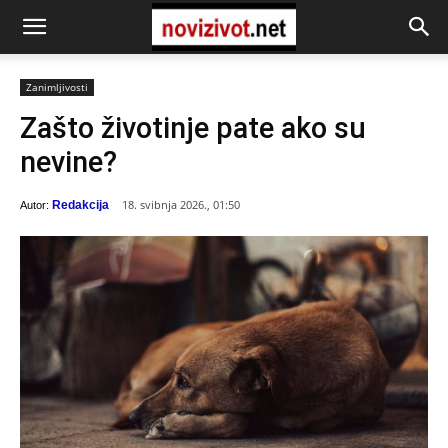
Zanimljivosti
Zašto životinje pate ako su
nevine?
18. svibnja 2026., 01:50
Redakcija
Autor: