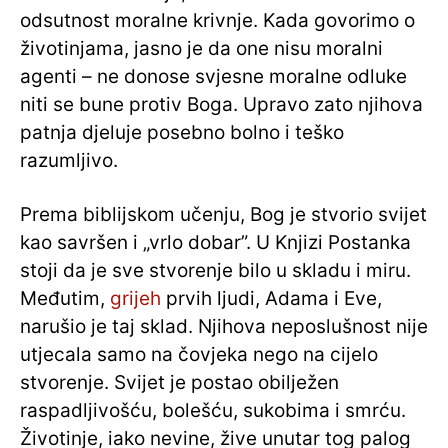
odsutnost moralne krivnje. Kada govorimo o
životinjama, jasno je da one nisu moralni
agenti – ne donose svjesne moralne odluke
niti se bune protiv Boga. Upravo zato njihova
patnja djeluje posebno bolno i teško
razumljivo.
Prema biblijskom učenju, Bog je stvorio svijet
kao savršen i „vrlo dobar”. U Knjizi Postanka
stoji da je sve stvorenje bilo u skladu i miru.
Međutim,
grijeh
prvih ljudi, Adama i Eve,
narušio je taj sklad. Njihova neposlušnost nije
utjecala samo na čovjeka nego na cijelo
stvorenje. Svijet je postao obilježen
raspadljivošću, bolešću, sukobima i smrću.
Životinje, iako nevine, žive unutar tog palog