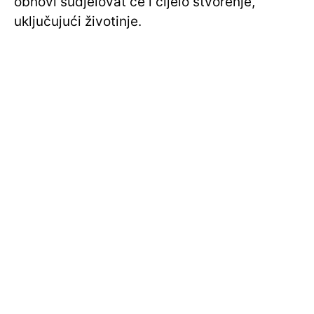
obnovi sudjelovat će i cijelo stvorenje,
uključujući životinje.