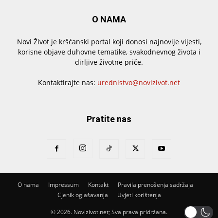
O NAMA
Novi Život je kršćanski portal koji donosi najnovije vijesti,
korisne objave duhovne tematike, svakodnevnog života i
dirljive životne priče.
Kontaktirajte nas:
urednistvo@novizivot.net
Pratite nas
O nama
Impressum
Kontakt
Pravila prenošenja sadržaja
Cjenik oglašavanja
Uvjeti korištenja
© 2026. Novizivot.net; Sva prava pridržana.