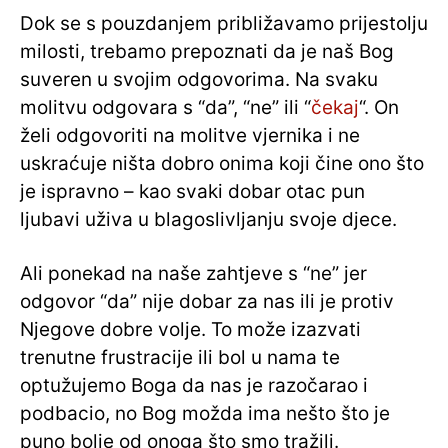
Dok se s pouzdanjem približavamo prijestolju
milosti, trebamo prepoznati da je naš Bog
suveren u svojim odgovorima. Na svaku
molitvu odgovara s “da”, “ne” ili “
čekaj
“. On
želi odgovoriti na molitve vjernika i ne
uskraćuje ništa dobro onima koji čine ono što
je ispravno – kao svaki dobar otac pun
ljubavi uživa u blagoslivljanju svoje djece.
Ali ponekad na naše zahtjeve s “ne” jer
odgovor “da” nije dobar za nas ili je protiv
Njegove dobre volje. To može izazvati
trenutne frustracije ili bol u nama te
optužujemo Boga da nas je razočarao i
podbacio, no Bog možda ima nešto što je
puno bolje od onoga što smo tražili.