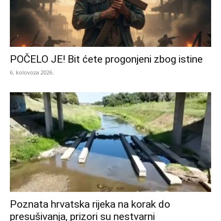
POČELO JE! Bit ćete progonjeni zbog istine
6. kolovoza 2026.
Poznata hrvatska rijeka na korak do
presušivanja, prizori su nestvarni