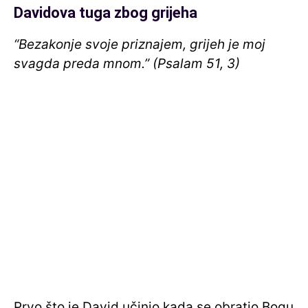
Davidova tuga zbog grijeha
“Bezakonje svoje priznajem, grijeh je moj
svagda preda mnom.” (Psalam 51, 3)
Prvo što je David učinio kada se obratio Bogu