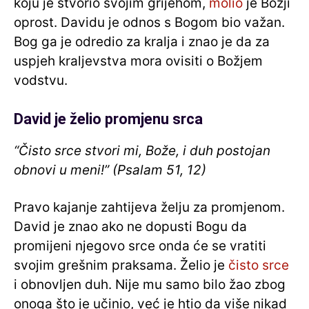
koju je stvorio svojim grijehom,
molio
je Božji
oprost. Davidu je odnos s Bogom bio važan.
Bog ga je odredio za kralja i znao je da za
uspjeh kraljevstva mora ovisiti o Božjem
vodstvu.
David je želio promjenu srca
“Čisto srce stvori mi, Bože, i duh postojan
obnovi u meni!” (Psalam 51, 12)
Pravo kajanje zahtijeva želju za promjenom.
David je znao ako ne dopusti Bogu da
promijeni njegovo srce onda će se vratiti
svojim grešnim praksama. Želio je
čisto srce
i obnovljen duh. Nije mu samo bilo žao zbog
onoga što je učinio, već je htio da više nikad