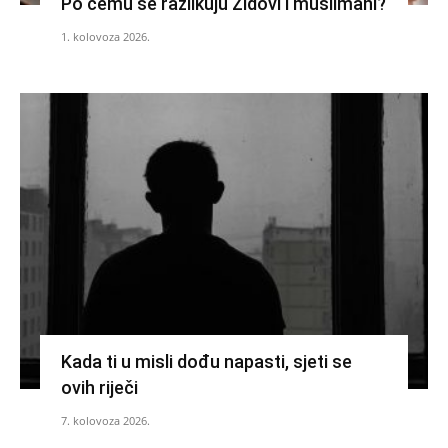
Po čemu se razlikuju Židovi i muslimani?
1. kolovoza 2026.
Kada ti u misli dođu napasti, sjeti se
ovih riječi
7. kolovoza 2026.