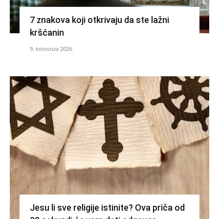
7 znakova koji otkrivaju da ste lažni
kršćanin
9. kolovoza 2026.
Jesu li sve religije istinite? Ova priča od