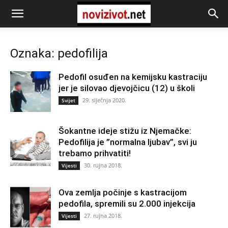
Oznaka: pedofilija
Pedofil osuđen na kemijsku kastraciju
jer je silovao djevojčicu (12) u školi
29. siječnja 2020.
Svijet
Šokantne ideje stižu iz Njemačke:
Pedofilija je ”normalna ljubav”, svi ju
trebamo prihvatiti!
30. rujna 2018.
Vijesti
Ova zemlja počinje s kastracijom
pedofila, spremili su 2.000 injekcija
27. rujna 2018.
Vijesti