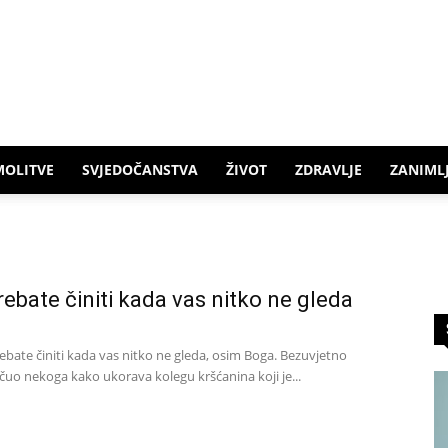
MOLITVE
SVJEDOČANSTVA
ŽIVOT
ZDRAVLJE
ZANIMLJ
trebate činiti kada vas nitko ne gleda
trebate činiti kada vas nitko ne gleda, osim Boga. Bezuvjetno
uo nekoga kako ukorava kolegu kršćanina koji je...