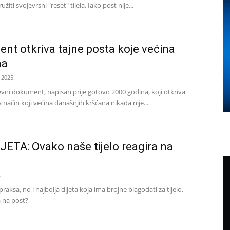
iti svojevrsni "reset" tijela. Iako post nije...
nt otkriva tajne posta koje većina
na
 2025.
revni dokument, napisan prije gotovo 2000 godina, koji otkriva
 način koji većina današnjih kršćana nikada nije...
ETA: Ovako naše tijelo reagira na
.
aksa, no i najbolja dijeta koja ima brojne blagodati za tijelo.
a na post?