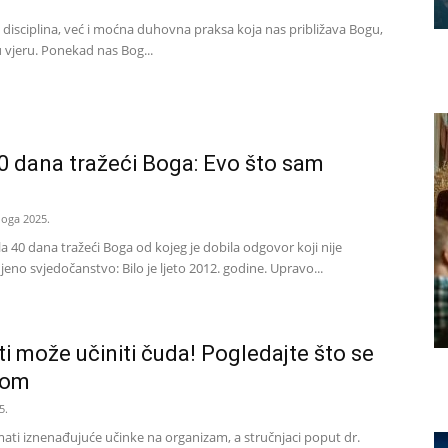
 disciplina, već i moćna duhovna praksa koja nas približava Bogu,
u vjeru. Ponekad nas Bog...
0 dana tražeći Boga: Evo što sam
noga 2025.
la 40 dana tražeći Boga od kojeg je dobila odgovor koji nije
eno svjedočanstvo: Bilo je ljeto 2012. godine. Upravo...
ti može učiniti čuda! Pogledajte što se
lom
5.
mati iznenađujuće učinke na organizam, a stručnjaci poput dr.