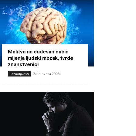
Molitva na čudesan način
mijenja ljudski mozak, tvrde
znanstvenici
7. kolovoza 2026.
Zanimljivosti