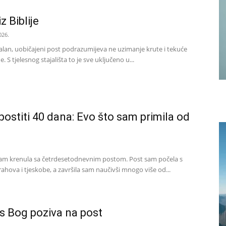
z Biblije
026.
an, uobičajeni post podrazumijeva ne uzimanje krute i tekuće
. S tjelesnog stajališta to je sve uključeno u...
postiti 40 dana: Evo što sam primila od
 sam krenula sa četrdesetodnevnim postom. Post sam počela s
ahova i tjeskobe, a završila sam naučivši mnogo više od...
s Bog poziva na post