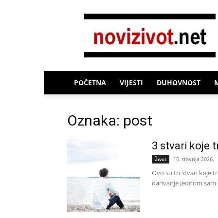
Novi
Život
POČETNA
VIJESTI
DUHOVNOST
Oznaka: post
3 stvari koje 
16. travnja 2026.
Život
Ovo su tri stvari koje 
darivanje Jednom sam č