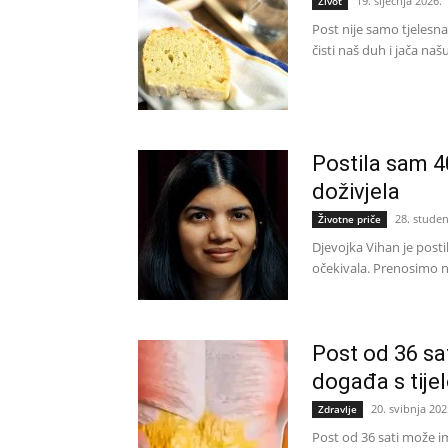
19. siječnja 2026.
Život
Post nije samo tjelesna
čisti naš duh i jača naš
Postila sam 4
doživjela
28. stude
Životne priče
Djevojka Vihan je posti
očekivala. Prenosimo nj
Post od 36 sa
događa s tije
20. svibnja 202
Zdravlje
Post od 36 sati može i