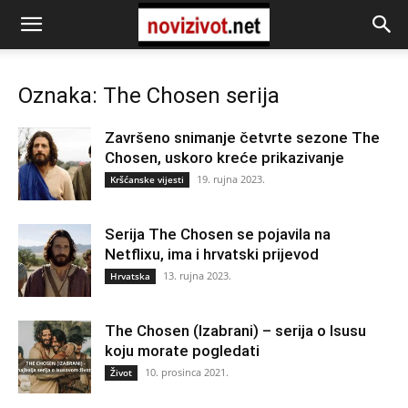
Oznaka: The Chosen serija
Završeno snimanje četvrte sezone The
Chosen, uskoro kreće prikazivanje
19. rujna 2023.
Kršćanske vijesti
Serija The Chosen se pojavila na
Netflixu, ima i hrvatski prijevod
13. rujna 2023.
Hrvatska
The Chosen (Izabrani) – serija o Isusu
koju morate pogledati
10. prosinca 2021.
Život