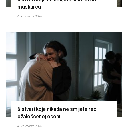
muškarcu
4. kolovoza 2026.
6 stvari koje nikada ne smijete reći
ožalošćenoj osobi
4. kolovoza 2026.