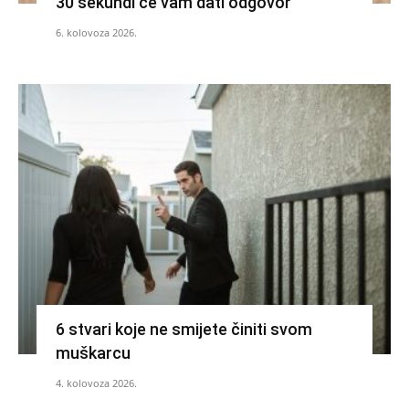
30 sekundi će vam dati odgovor
6. kolovoza 2026.
6 stvari koje ne smijete činiti svom
muškarcu
4. kolovoza 2026.