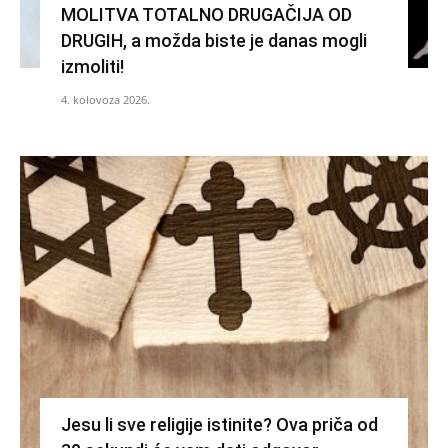
MOLITVA TOTALNO DRUGAČIJA OD
DRUGIH, a možda biste je danas mogli
izmoliti!
4. kolovoza 2026.
Jesu li sve religije istinite? Ova priča od