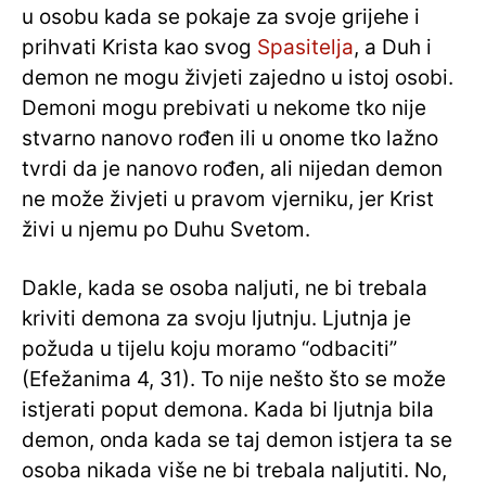
u osobu kada se pokaje za svoje grijehe i
prihvati Krista kao svog
Spasitelja
, a Duh i
demon ne mogu živjeti zajedno u istoj osobi.
Demoni mogu prebivati ​​u nekome tko nije
stvarno nanovo rođen ili u onome tko lažno
tvrdi da je nanovo rođen, ali nijedan demon
ne može živjeti u pravom vjerniku, jer Krist
živi u njemu po Duhu Svetom.
Dakle, kada se osoba naljuti, ne bi trebala
kriviti demona za svoju ljutnju. Ljutnja je
požuda u tijelu koju moramo “odbaciti”
(Efežanima 4, 31). To nije nešto što se može
istjerati poput demona. Kada bi ljutnja bila
demon, onda kada se taj demon istjera ta se
osoba nikada više ne bi trebala naljutiti. No,