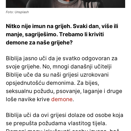
Foto: Unsplash
Nitko nije imun na grijeh. Svaki dan, više ili
manje, sagriješimo. Trebamo li kriviti
demone za naše grijehe?
Biblija jasno uči da je svatko odgovoran za
svoje grijehe. No, mnogi današnji učitelji
Biblije uče da su naši grijesi uzrokovani
opsjednutošću demonima. Za bijes,
seksualnu požudu, psovanje, laganje i druge
loše navike krive
demone
.
Biblija uči da ovi grijesi dolaze od osobe koja
se prepušta požudama vlastitog tijela.