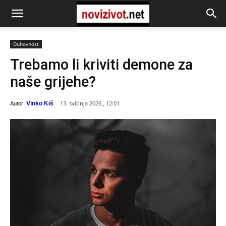
Duhovnost
Trebamo li kriviti demone za
naše grijehe?
13. svibnja 2026., 12:01
Vinko Kiš
Autor: