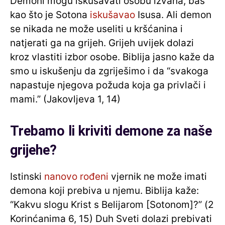
Demoni mogu iskušavati osobu izvana, baš
kao što je Sotona
iskušavao
Isusa. Ali demon
se nikada ne može useliti u kršćanina i
natjerati ga na grijeh. Grijeh uvijek dolazi
kroz vlastiti izbor osobe. Biblija jasno kaže da
smo u iskušenju da zgriješimo i da “svakoga
napastuje njegova požuda koja ga privlači i
mami.” (Jakovljeva 1, 14)
Trebamo li kriviti demone za naše
grijehe?
Istinski
nanovo rođeni
vjernik ne može imati
demona koji prebiva u njemu. Biblija kaže:
“Kakvu slogu Krist s Belijarom [Sotonom]?” (2
Korinćanima 6, 15) Duh Sveti dolazi prebivati ​​