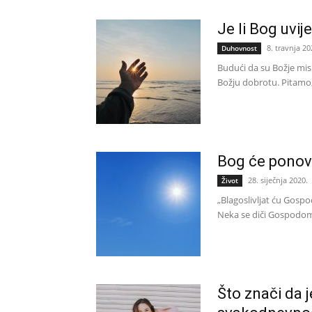
Je li Bog uvij
8. travnja 20
Duhovnost
Budući da su Božje misl
Božju dobrotu. Pitamo, 
Bog će ponovn
28. siječnja 2020.
Život
„Blagoslivljat ću Gosp
Neka se diči Gospodom d
Što znači da j