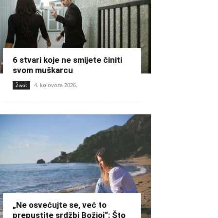
6 stvari koje ne smijete činiti
svom muškarcu
4. kolovoza 2026.
Život
„Ne osvećujte se, već to
prepustite srdžbi Božjoj“: Što