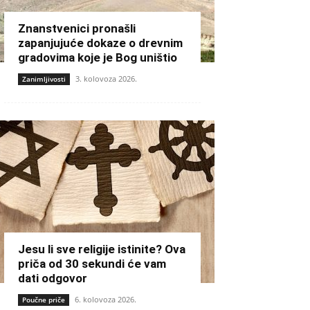
Znanstvenici pronašli
zapanjujuće dokaze o drevnim
gradovima koje je Bog uništio
3. kolovoza 2026.
Zanimljivosti
Jesu li sve religije istinite? Ova
priča od 30 sekundi će vam
dati odgovor
6. kolovoza 2026.
Poučne priče