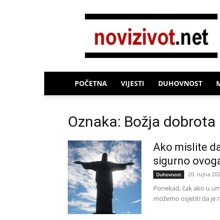
Novi
Život
POČETNA
VIJESTI
DUHOVNOST
Oznaka: Božja dobrota
Ako mislite d
sigurno ovoga
20. rujna 202
Duhovnost
Ponekad, čak ako u um
možemo osjetiti da je n