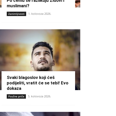
Po čemu se razlikuju Židovi i
muslimani?
1. kolovoza 2026.
Zanimljivosti
Svaki blagoslov koji ćeš
podijeliti, vratit će se tebi! Evo
dokaza
5. kolovoza 2026.
Poučne priče