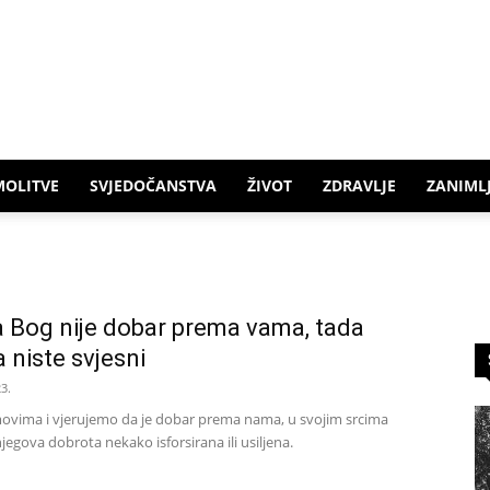
MOLITVE
SVJEDOČANSTVA
ŽIVOT
ZDRAVLJE
ZANIMLJ
a Bog nije dobar prema vama, tada
 niste svjesni
3.
ovima i vjerujemo da je dobar prema nama, u svojim srcima
jegova dobrota nekako isforsirana ili usiljena.