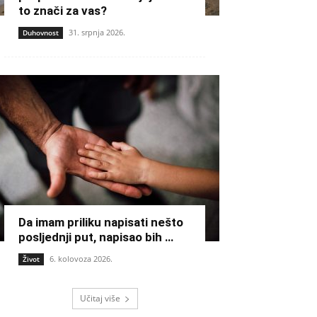
to znači za vas?
31. srpnja 2026.
Duhovnost
Da imam priliku napisati nešto
posljednji put, napisao bih …
6. kolovoza 2026.
Život
Učitaj više