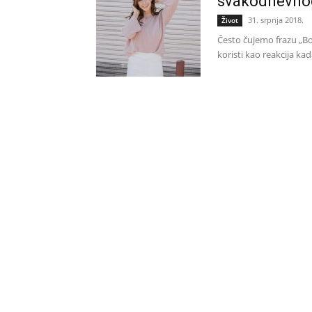
svakodnevnog
31. srpnja 2018.
Život
Često čujemo frazu „Bo
koristi kao reakcija ka