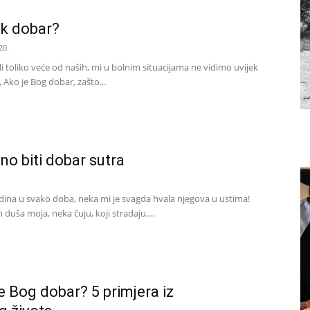
ek dobar?
20.
i toliko veće od naših, mi u bolnim situacijama ne vidimo uvijek
Ako je Bog dobar, zašto...
o biti dobar sutra
odina u svako doba, neka mi je svagda hvala njegova u ustima!
uša moja, neka čuju, koji stradaju,...
e Bog dobar? 5 primjera iz