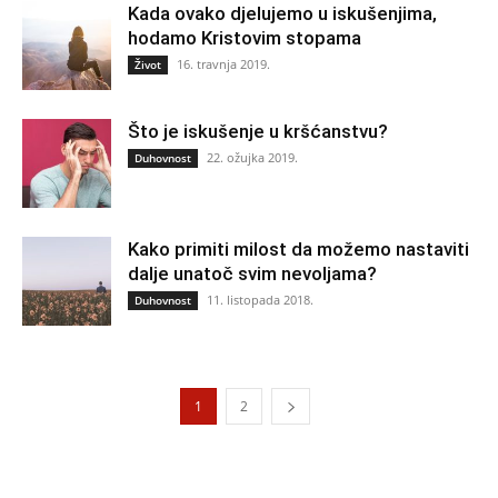
Kada ovako djelujemo u iskušenjima,
hodamo Kristovim stopama
16. travnja 2019.
Život
Što je iskušenje u kršćanstvu?
22. ožujka 2019.
Duhovnost
Kako primiti milost da možemo nastaviti
dalje unatoč svim nevoljama?
11. listopada 2018.
Duhovnost
1
2