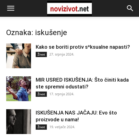
Oznaka: iskušenje
Kako se boriti protiv s*ksualne napasti?
27. srpnja 2024.
Život
MIR USRED ISKUŠENJA: Što činiti kada
ste spremni odustati?
17. srpnja 2024.
Život
ISKUŠENJA NAS JAČAJU: Evo što
proizvode u nama!
19. veljače 2024.
Život