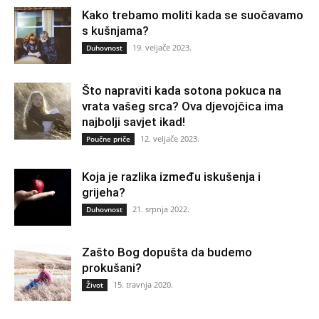
Kako trebamo moliti kada se suočavamo
s kušnjama?
19. veljače 2023.
Duhovnost
Što napraviti kada sotona pokuca na
vrata vašeg srca? Ova djevojčica ima
najbolji savjet ikad!
12. veljače 2023.
Poučne priče
Koja je razlika između iskušenja i
grijeha?
21. srpnja 2022.
Duhovnost
Zašto Bog dopušta da budemo
prokušani?
15. travnja 2020.
Život