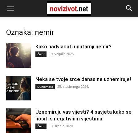
Oznaka: nemir
Kako nadvladati unutarnji nemir?
19. veljače 2025.
Život
Neka se tvoje srce danas ne uznemiruje!
25. studenoga 2024.
Duhovnost
Uznemiruju vas vijesti? 4 savjeta kako se
nositi s negativnim vijestima
13. srpnja 2020.
Život