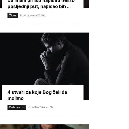
Da imam priliku napisati nešto
posljednji put, napisao bih …
6. kolovoza 2026.
Život
4 stvari za koje Bog želi da
molimo
7. kolovoza 2026.
Duhovnost