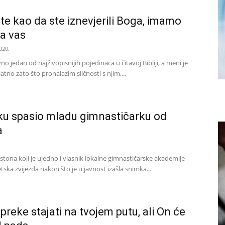
te kao da ste iznevjerili Boga, imamo
za vas
020.
no jedan od najživopisnijih pojedinaca u čitavoj Bibliji, a meni je
atno zato što pronalazim sličnosti s njim,...
ku spasio mladu gimnastičarku od
a
stona koji je ujedno i vlasnik lokalne gimnastičarske akademije
tska zvijezda nakon što je u javnost izašla snimka...
reke stajati na tvojem putu, ali On će