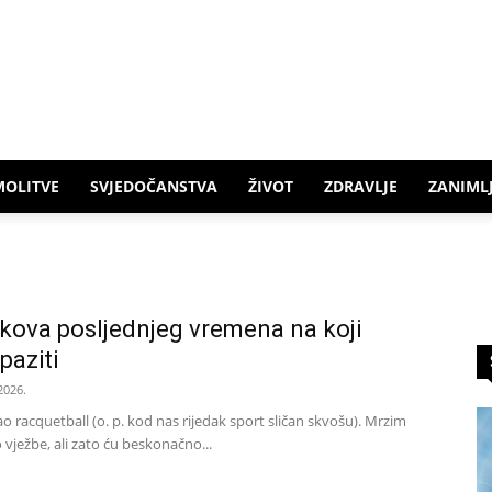
MOLITVE
SVJEDOČANSTVA
ŽIVOT
ZDRAVLJE
ZANIMLJ
kova posljednjeg vremena na koji
paziti
2026.
 racquetball (o. p. kod nas rijedak sport sličan skvošu). Mrzim
o vježbe, ali zato ću beskonačno...