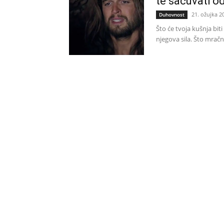
te sačuvati o
21. ožujka 2
Duhovnost
Što će tvoja kušnja biti
njegova sila. Što mračni