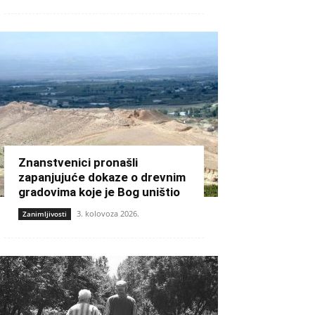
Znanstvenici pronašli
zapanjujuće dokaze o drevnim
gradovima koje je Bog uništio
3. kolovoza 2026.
Zanimljivosti