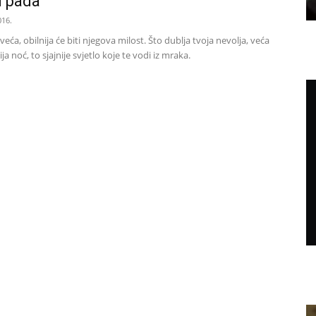
d pada
016.
 veća, obilnija će biti njegova milost. Što dublja tvoja nevolja, veća
ja noć, to sjajnije svjetlo koje te vodi iz mraka.