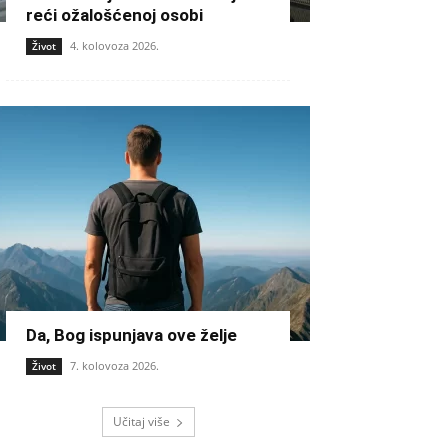
reći ožalošćenoj osobi
4. kolovoza 2026.
Život
Da, Bog ispunjava ove želje
7. kolovoza 2026.
Život
Učitaj više