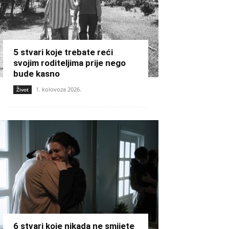
5 stvari koje trebate reći
svojim roditeljima prije nego
bude kasno
1. kolovoza 2026.
Život
6 stvari koje nikada ne smijete