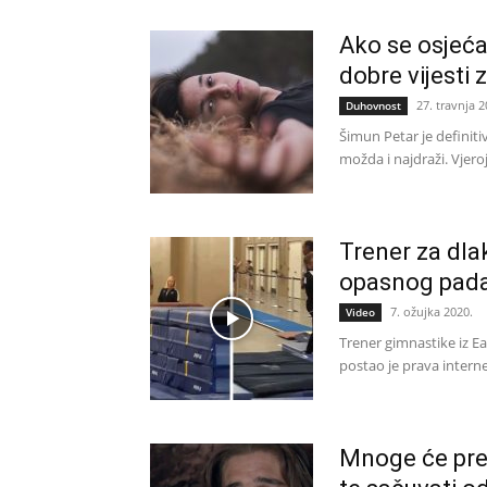
Ako se osjeća
dobre vijesti 
27. travnja 2
Duhovnost
Šimun Petar je definitiv
možda i najdraži. Vjeroj
Trener za dla
opasnog pad
7. ožujka 2020.
Video
Trener gimnastike iz Ea
postao je prava interne
Mnoge će prep