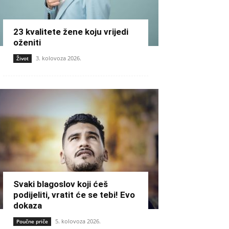
23 kvalitete žene koju vrijedi
oženiti
3. kolovoza 2026.
Život
Svaki blagoslov koji ćeš
podijeliti, vratit će se tebi! Evo
dokaza
5. kolovoza 2026.
Poučne priče