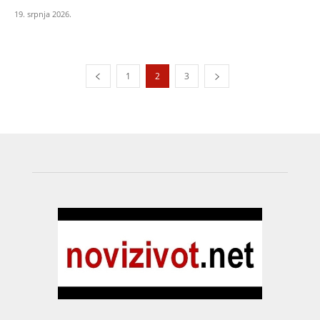
19. srpnja 2026.
1
2
3