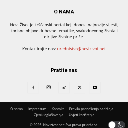
O NAMA
Novi Život je kršćanski portal koji donosi najnovije vijesti,
korisne objave duhovne tematike, svakodnevnog života i
dirljive životne priče.
Kontaktirajte nas:
urednistvo@novizivot.net
Pratite nas
O nama
Impressum
Kontakt
Pravila prenošenja sadržaja
Cjenik oglašavanja
Uvjeti korištenja
© 2026. Novizivot.net; Sva prava pridržana.