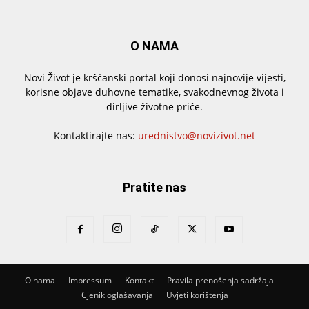
O NAMA
Novi Život je kršćanski portal koji donosi najnovije vijesti,
korisne objave duhovne tematike, svakodnevnog života i
dirljive životne priče.
Kontaktirajte nas:
urednistvo@novizivot.net
Pratite nas
O nama
Impressum
Kontakt
Pravila prenošenja sadržaja
Cjenik oglašavanja
Uvjeti korištenja