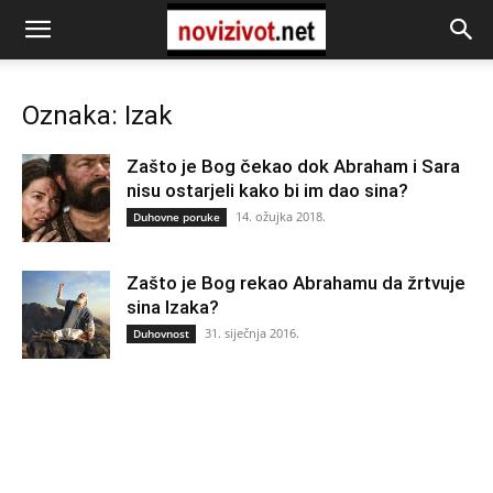
Oznaka: Izak
Zašto je Bog čekao dok Abraham i Sara
nisu ostarjeli kako bi im dao sina?
14. ožujka 2018.
Duhovne poruke
Zašto je Bog rekao Abrahamu da žrtvuje
sina Izaka?
31. siječnja 2016.
Duhovnost