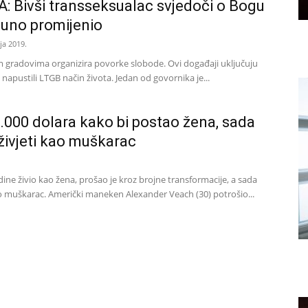
 Bivši transseksualac svjedoči o Bogu
tpuno promijenio
nja 2019.
im gradovima organizira povorke slobode. Ovi događaji uključuju
 napustili LTGB način života. Jedan od govornika je...
0.000 dolara kako bi postao žena, sada
živjeti kao muškarac
ine živio kao žena, prošao je kroz brojne transformacije, a sada
ao muškarac. Američki maneken Alexander Veach (30) potrošio...