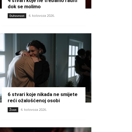
4 stvari koje ne trebamo raditi
dok se molimo
4. kolovoza 2026.
Duhovnost
6 stvari koje nikada ne smijete
reći ožalošćenoj osobi
4. kolovoza 2026.
Život