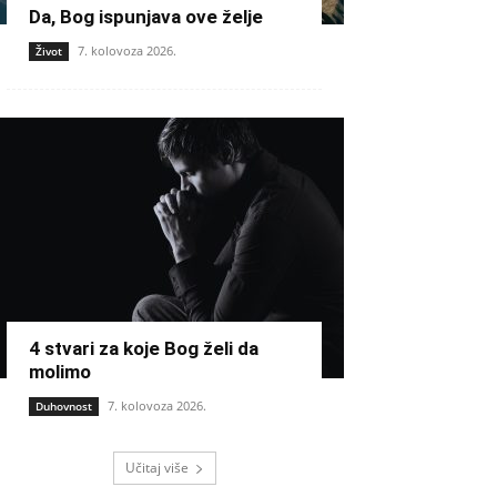
Da, Bog ispunjava ove želje
7. kolovoza 2026.
Život
4 stvari za koje Bog želi da
molimo
7. kolovoza 2026.
Duhovnost
Učitaj više