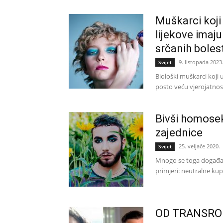
Muškarci koj
lijekove imaju
srčanih bolest
9. listopada 2023
Svijet
Biološki muškarci koj
posto veću vjerojatnost
Bivši homose
zajednice
25. veljače 2020.
Svijet
Mnogo se toga događa 
primjeri: neutralne kupa
OD TRANSRO