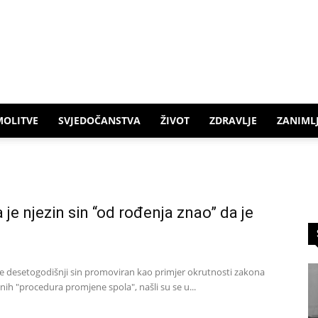
MOLITVE
SVJEDOČANSTVA
ŽIVOT
ZDRAVLJE
ZANIMLJ
 je njezin sin “od rođenja znao” da je
iji je desetogodišnji sin promoviran kao primjer okrutnosti zakona
snih "procedura promjene spola", našli su se u...