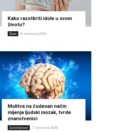
Kako razotkriti idole u svom
životu?
8. kolovoza 2026.
Život
Molitva na čudesan način
mijenja ljudski mozak, tvrde
znanstvenici
7. kolovoza 2026.
Zanimljivosti