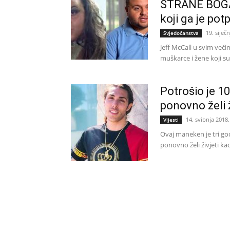
STRANE BOGA:
koji ga je po
19. siječ
Svjedočanstva
Jeff McCall u svim već
muškarce i žene koji su
Potrošio je 1
ponovno želi 
14. svibnja 2018.
Vijesti
Ovaj maneken je tri god
ponovno želi živjeti k