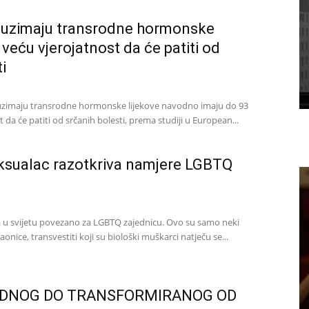
i uzimaju transrodne hormonske
 veću vjerojatnost da će patiti od
i
.
i uzimaju transrodne hormonske lijekove navodno imaju do 93
 da će patiti od srčanih bolesti, prema studiji u European...
ksualac razotkriva namjere LGBTQ
u svijetu povezano za LGBTQ zajednicu. Ovo su samo neki
onice, transvestiti koji su biološki muškarci natječu se...
DNOG DO TRANSFORMIRANOG OD