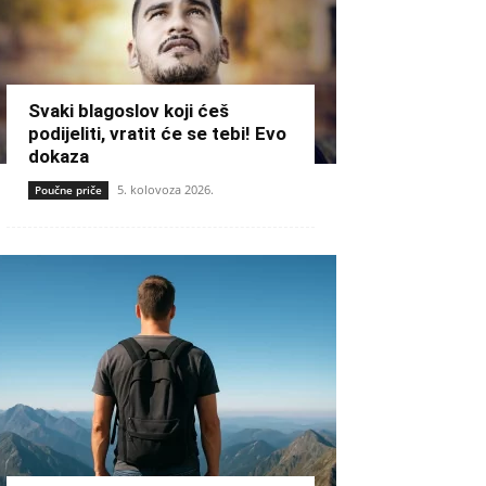
Svaki blagoslov koji ćeš
podijeliti, vratit će se tebi! Evo
dokaza
5. kolovoza 2026.
Poučne priče