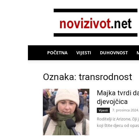
Novi
Život
POČETNA
VIJESTI
DUHOVNOST
Oznaka: transrodnost
Majka tvrdi da
djevojčica
7. prosinca 2024.
Vijesti
Roditelji iz Arizone, č
koji štite djecu od opa