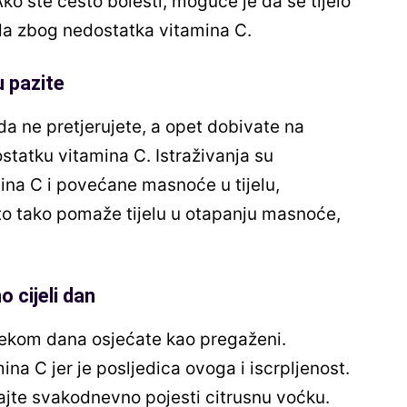
Ako ste često bolesti, moguće je da se tijelo
ada zbog nedostatka vitamina C.
u pazite
da ne pretjerujete, a opet dobivate na
statku vitamina C. Istraživanja su
na C i povećane masnoće u tijelu,
to tako pomaže tijelu u otapanju masnoće,
 cijeli dan
ijekom dana osjećate kao pregaženi.
a C jer je posljedica ovoga i iscrpljenost.
jte svakodnevno pojesti citrusnu voćku.