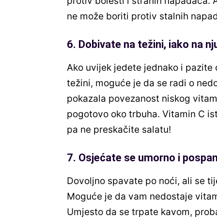
protiv bolesti i stranih napadača. 
ne može boriti protiv stalnih nap
6. Dobivate na težini, iako na nj
Ako uvijek jedete jednako i pazite 
težini, moguće je da se radi o nedo
pokazala povezanost niskog vitami
pogotovo oko trbuha. Vitamin C is
pa ne preskačite salatu!
7. Osjećate se umorno i pospano
Dovoljno spavate po noći, ali se t
Moguće je da vam nedostaje vitamin
Umjesto da se trpate kavom, proba