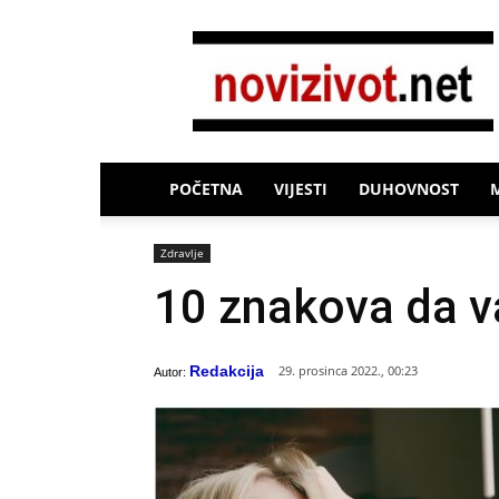
Novi
Život
POČETNA
VIJESTI
DUHOVNOST
Zdravlje
10 znakova da v
Redakcija
29. prosinca 2022., 00:23
Autor: