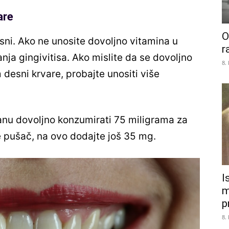
are
O
esni. Ako ne unosite dovoljno vitamina u
r
nja gingivitisa. Ako mislite da se dovoljno
8.
 desni krvare, probajte unositi više
danu dovoljno konzumirati 75 miligrama za
 pušač, na ovo dodajte još 35 mg.
I
m
p
8.