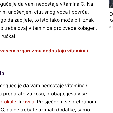
guće je da vam nedostaje vitamina C. Na
jnim unošenjem citrusnog voća i povrća.
O
 da zacijele, to isto tako može biti znak
s
8.
lo treba ovaj vitamin da proizvede kolagen,
 ručka!
vašem organizmu nedostaju vitamini i
da
 moguće je da vam nedostaje vitamina C.
 preparate za kosu, probajte jesti više
brokule
ili
kivija
. Prosječnom se prehranom
C, pa ne trebate uzimati dodatke, samo