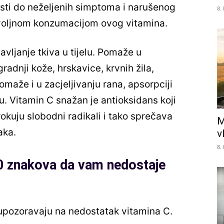
ti do neželjenih simptoma i narušenog
8.
dovoljnom konzumacijom ovog vitamina.
avljanje tkiva u tijelu. Pomaže u
gradnji kože, hrskavice, krvnih žila,
omaže i u zacjeljivanju rana, apsorpciji
ju. Vitamin C snažan je antioksidans koji
kuju slobodni radikali i tako sprečava
M
aka.
v
8.
0 znakova da vam nedostaje
upozoravaju na nedostatak vitamina C.