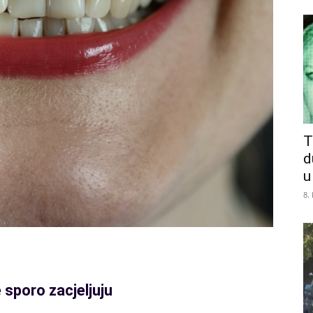
T
d
u
8.
 sporo zacjeljuju