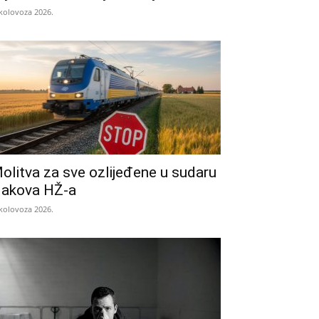
 kolovoza 2026.
olitva za sve ozlijeđene u sudaru
lakova HŽ-a
 kolovoza 2026.