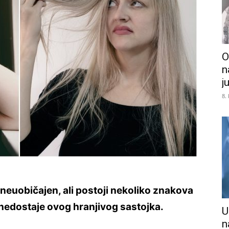
O
n
j
8.
 neuobičajen, ali postoji nekoliko znakova
u nedostaje ovog hranjivog sastojka.
U
n