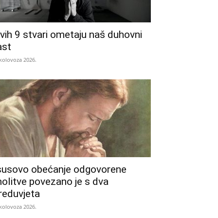
vih 9 stvari ometaju naš duhovni
ast
 kolovoza 2026.
susovo obećanje odgovorene
olitve povezano je s dva
reduvjeta
 kolovoza 2026.