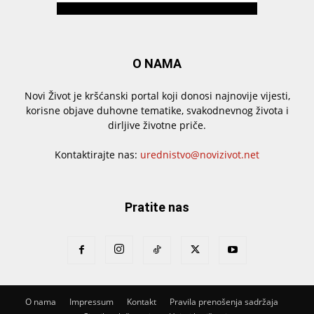
O NAMA
Novi Život je kršćanski portal koji donosi najnovije vijesti,
korisne objave duhovne tematike, svakodnevnog života i
dirljive životne priče.
Kontaktirajte nas:
urednistvo@novizivot.net
Pratite nas
O nama
Impressum
Kontakt
Pravila prenošenja sadržaja